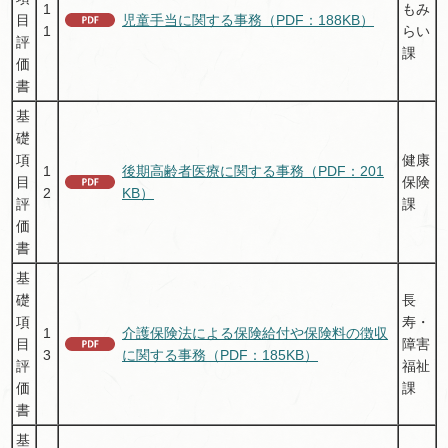
1
もみ
目
児童手当に関する事務（PDF：188KB）
1
らい
評
課
価
書
基
礎
項
健康
1
後期高齢者医療に関する事務（PDF：201
目
保険
2
KB）
評
課
価
書
基
礎
長
項
寿・
1
介護保険法による保険給付や保険料の徴収
目
障害
3
に関する事務（PDF：185KB）
評
福祉
価
課
書
基