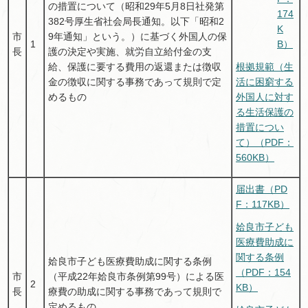
の措置について（昭和29年5月8日社発第
174
382号厚生省社会局長通知。以下「昭和2
K
市
9年通知」という。）に基づく外国人の保
1
B）
長
護の決定や実施、就労自立給付金の支
給、保護に要する費用の返還または徴収
根拠規範（生
金の徴収に関する事務であって規則で定
活に困窮する
めるもの
外国人に対す
る生活保護の
措置につい
て）（PDF：
560KB）
届出書（PD
F：117KB）
姶良市子ども
医療費助成に
関する条例
姶良市子ども医療費助成に関する条例
（PDF：154
市
（平成22年姶良市条例第99号）による医
2
KB）
長
療費の助成に関する事務であって規則で
定めるもの