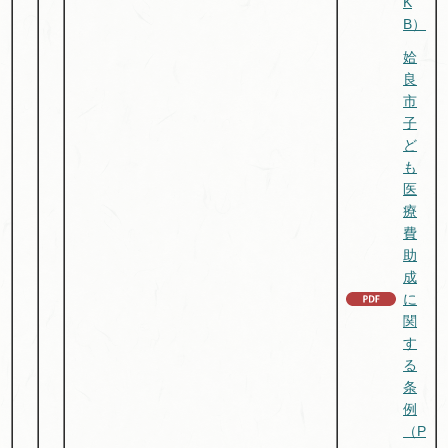
K
B）
姶
良
市
子
ど
も
医
療
費
助
成
に
関
す
る
条
例
（P