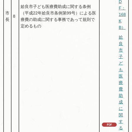
D
姶良市子ども医療費助成に関する条例
F：
市
（平成22年姶良市条例第99号）による医
168
8
長
療費の助成に関する事務であって規則で
K
定めるもの
B）
姶
良
市
子
ど
も
医
療
費
助
成
に
関
す
る