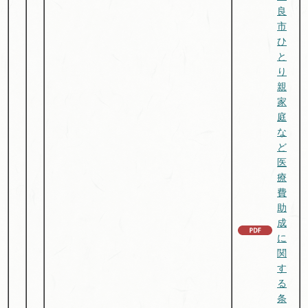
良
市
ひ
と
り
親
家
庭
な
ど
医
療
費
助
成
に
関
す
る
条