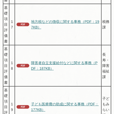
書
基
礎
項
1
地方税などの徴収に関する事務（PDF：19
税務
目
7
7KB）
課
評
価
書
基
礎
長
項
寿・
1
障害者自立支援給付などに関する事務（P
目
障害
8
DF：187KB）
評
福祉
価
課
書
基
礎
子ど
項
1
子ども医療費の助成に関する事務（PDF：
もみ
目
9
177KB）
らい
評