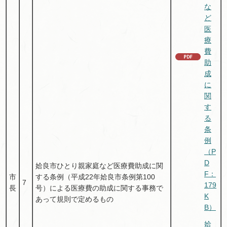
な
ど
医
療
費
助
成
に
関
す
る
条
例
（P
D
姶良市ひとり親家庭など医療費助成に関
F：
市
する条例（平成22年姶良市条例第100
7
179
長
号）による医療費の助成に関する事務で
K
あって規則で定めるもの
B）
姶