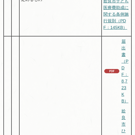
姶良市子ども
医療費助成に
関する条例施
行規則（PD
F：145KB）
届
出
書
（P
D
F：
8,7
23
K
B）
姶
良
市
ひ