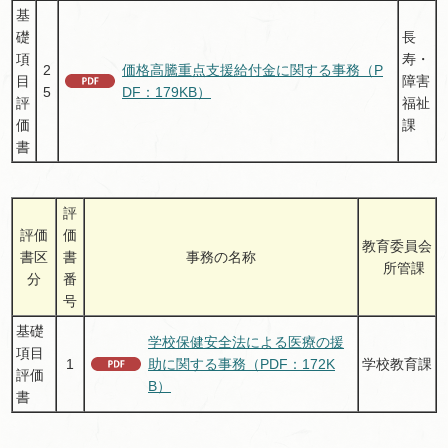
基
礎
長
項
寿・
2
価格高騰重点支援給付金に関する事務（P
目
障害
5
DF：179KB）
評
福祉
価
課
書
評
評価
価
教育委員会
書区
書
事務の名称
所管課
分
番
号
基礎
学校保健安全法による医療の援
項目
1
助に関する事務（PDF：172K
学校教育課
評価
B）
書