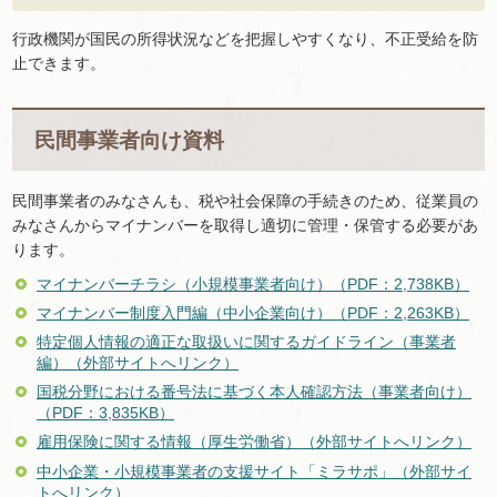
行政機関が国民の所得状況などを把握しやすくなり、不正受給を防
止できます。
民間事業者向け資料
民間事業者のみなさんも、税や社会保障の手続きのため、従業員の
みなさんからマイナンバーを取得し適切に管理・保管する必要があ
ります。
マイナンバーチラシ（小規模事業者向け）（PDF：2,738KB）
マイナンバー制度入門編（中小企業向け）（PDF：2,263KB）
特定個人情報の適正な取扱いに関するガイドライン（事業者
編）（外部サイトへリンク）
国税分野における番号法に基づく本人確認方法（事業者向け）
（PDF：3,835KB）
雇用保険に関する情報（厚生労働省）（外部サイトへリンク）
中小企業・小規模事業者の支援サイト「ミラサポ」（外部サイ
トへリンク）