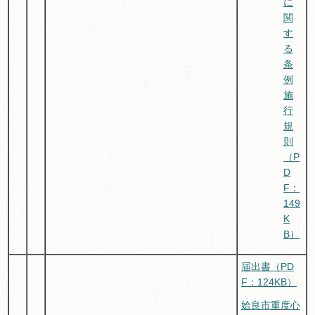
に
関
す
る
条
例
施
行
規
則
（P
D
F：
149
K
B）
届出書（PD
F：124KB）
姶良市重度心