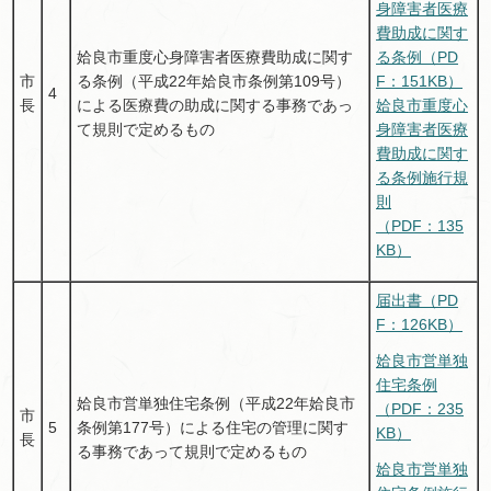
身障害者医療
費助成に関す
姶良市重度心身障害者医療費助成に関す
る条例（PD
市
る条例（平成22年姶良市条例第109号）
F：151KB）
4
長
による医療費の助成に関する事務であっ
姶良市重度心
て規則で定めるもの
身障害者医療
費助成に関す
る条例施行規
則
（PDF：135
KB）
届出書（PD
F：126KB）
姶良市営単独
住宅条例
姶良市営単独住宅条例（平成22年姶良市
（PDF：235
市
5
条例第177号）による住宅の管理に関す
KB）
長
る事務であって規則で定めるもの
姶良市営単独