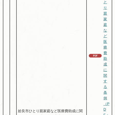
と
り
親
家
庭
な
ど
医
療
費
助
成
に
関
す
る
条
例
（P
D
姶良市ひとり親家庭など医療費助成に関
F：