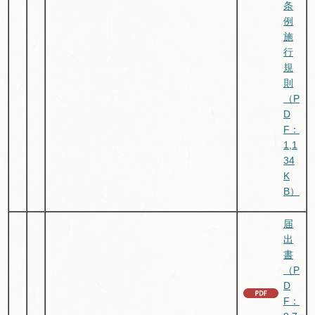
条
例
施
行
規
則
（P
D
F：
1,1
34
K
B）
届
出
書
（P
D
F：