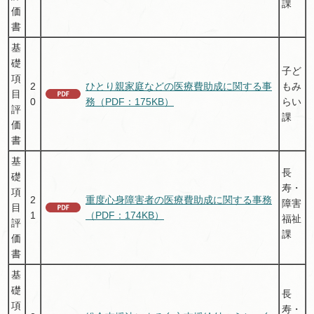
課
価
書
基
礎
子ど
項
2
ひとり親家庭などの医療費助成に関する事
もみ
目
0
務（PDF：175KB）
らい
評
課
価
書
基
長
礎
寿・
項
2
重度心身障害者の医療費助成に関する事務
障害
目
1
（PDF：174KB）
福祉
評
課
価
書
基
礎
長
項
寿・