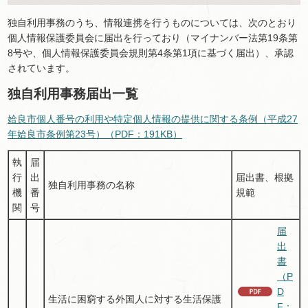
独自利用事務のうち、情報連携を行うものについては、次のとおり
個人情報保護委員会に届出を行っており（マイナンバー法第19条第
8号や、個人情報保護委員会規則第4条第1項に基づく届出）、承認
されています。
独自利用事務届出一覧
姶良市個人番号の利用や特定個人情報の提供に関する条例（平成27
年姶良市条例第23号）（PDF：191KB）
執
届
行
出
届出書、根拠
独自利用事務の名称
機
番
規範
関
号
届
出
書
（P
D
生活に困窮する外国人に対する生活保護
F：