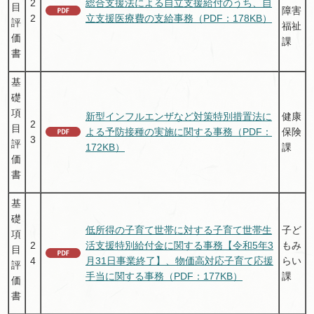
2
総合支援法による自立支援給付のうち、自
目
障害
2
立支援医療費の支給事務（PDF：178KB）
評
福祉
価
課
書
基
礎
項
新型インフルエンザなど対策特別措置法に
健康
2
目
よる予防接種の実施に関する事務（PDF：
保険
3
評
172KB）
課
価
書
基
礎
低所得の子育て世帯に対する子育て世帯生
子ど
項
2
活支援特別給付金に関する事務【令和5年3
もみ
目
4
月31日事業終了】、物価高対応子育て応援
らい
評
手当に関する事務（PDF：177KB）
課
価
書