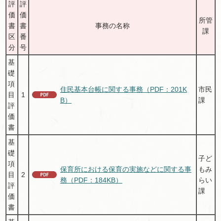
評
評
価
価
所管
書
書
事務の名称
課
区
番
分
号
基
礎
項
住民基本台帳に関する事務（PDF：201K
市民
目
1
B）
課
評
価
書
基
礎
子ど
項
保育所における保育の実施などに関する事
もみ
目
2
務（PDF：184KB）
らい
評
課
価
書