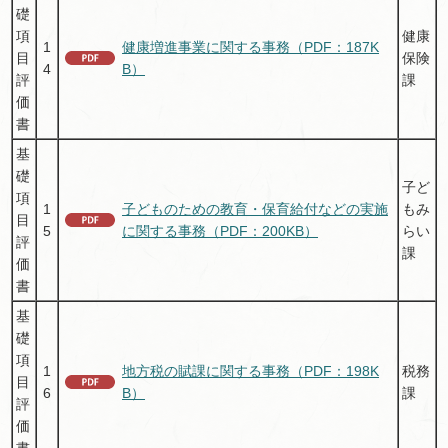
礎
項
健康
1
健康増進事業に関する事務（PDF：187K
目
保険
4
B）
評
課
価
書
基
礎
子ど
項
1
子どものための教育・保育給付などの実施
もみ
目
5
に関する事務（PDF：200KB）
らい
評
課
価
書
基
礎
項
1
地方税の賦課に関する事務（PDF：198K
税務
目
6
B）
課
評
価