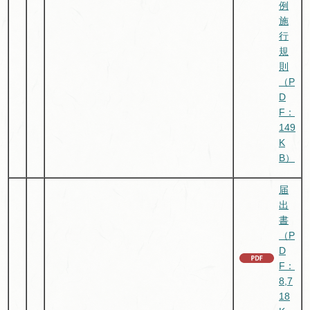
例
施
行
規
則
（P
D
F：
149
K
B）
届
出
書
（P
D
F：
8,7
18