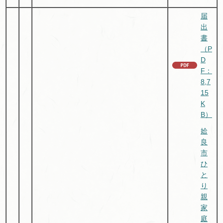
届
出
書
（P
D
F：
8,7
15
K
B）
姶
良
市
ひ
と
り
親
家
庭