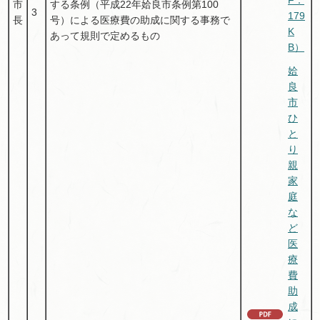
市
する条例（平成22年姶良市条例第100
3
179
長
号）による医療費の助成に関する事務で
K
あって規則で定めるもの
B）
姶
良
市
ひ
と
り
親
家
庭
な
ど
医
療
費
助
成