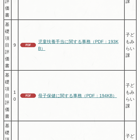
評
課
価
書
基
礎
子ど
項
児童扶養手当に関する事務（PDF：193K
もみ
目
9
B）
らい
評
課
価
書
基
礎
子ど
項
1
もみ
目
母子保健に関する事務（PDF：194KB）
0
らい
評
課
価
書
基
礎
子ど
項