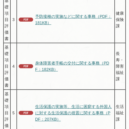
基
礎
項
健康
予防接種の実施などに関する事務（PDF：
目
3
保険
181KB）
評
課
価
書
基
礎
長
項
寿・
身体障害者手帳の交付に関する事務（PD
目
4
障害
F：182KB）
評
福祉
価
課
書
基
礎
項
生活保護の実施等、生活に困窮する外国人
生活
目
5
に対する生活保護の措置に関する事務（P
福祉
評
DF：207KB）
課
価