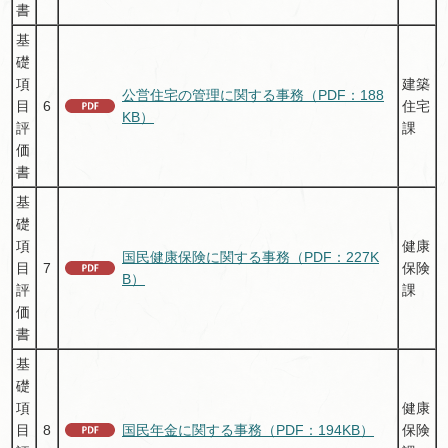
書
基
礎
項
建築
公営住宅の管理に関する事務（PDF：188
目
6
住宅
KB）
評
課
価
書
基
礎
項
健康
国民健康保険に関する事務（PDF：227K
目
7
保険
B）
評
課
価
書
基
礎
項
健康
目
8
国民年金に関する事務（PDF：194KB）
保険