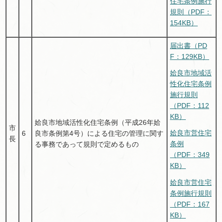
住宅条例施行
規則（PDF：
154KB）
届出書（PD
F：129KB）
姶良市地域活
性化住宅条例
施行規則
（PDF：112
KB）
姶良市地域活性化住宅条例（平成26年姶
市
姶良市営住宅
6
良市条例第4号）による住宅の管理に関す
長
条例
る事務であって規則で定めるもの
（PDF：349
KB）
姶良市営住宅
条例施行規則
（PDF：167
KB）