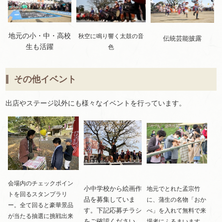
地元の小・中・高校
秋空に鳴り響く太鼓の音
伝統芸能披露
生も活躍
色
その他イベント
出店やステージ以外にも様々なイベントを行っています。
会場内のチェックポイン
小中学校から絵画作
地元でとれた孟宗竹
トを回るスタンプラリ
品を募集していま
に、蒲生の名物「おか
ー。全て回ると豪華景品
す。下記応募チラシ
べ」を入れて無料で来
が当たる抽選に挑戦出来
をご確認ください。
場者にふるまいます。