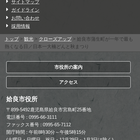
サイトマップ
ガイドライン
お問い合わせ
採用情報
トップ
>
観光
>
クローズアップ
> 姶良市蒲生町が一年で最も
熱くなる日／日本一大楠どんと秋まつり
市役所の案内
アクセス
姶良市役所
〒899-5492鹿児島県姶良市宮島町25番地
電話番号 : 0995-66-3111
ファックス番号 : 0995-65-7112
開庁時間 : 午前8時30分～午後5時15分
(土曜日・日曜日、祝日・12月29日～1月3日は除く)