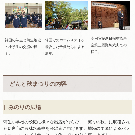
高円宮記念日韓交流基
韓国の学生と蒲生地域
韓国でのホームステイを
金第三回顕彰式典での
の小学生の交流の様
経験した子供たちによる
様子。
子。
演奏。
どんと秋まつりの内容
みのりの広場
蒲生小学校の校庭に様々な出店がならび、「実りの秋」に収穫され
た姶良市の農林水産物を来場者に届けます。地域の団体によるパフ
ォーマンスなど「食」と「文化」でまつりを盛り上げます。