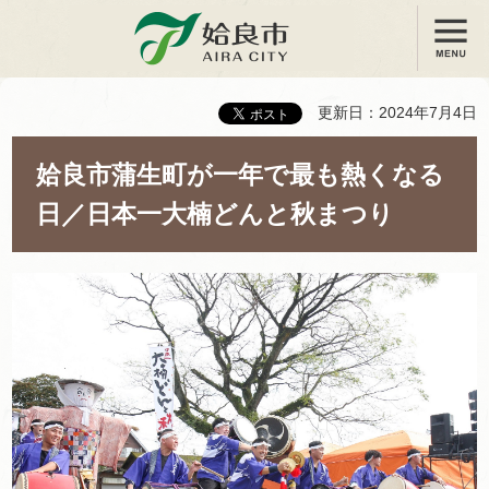
メニュー
姶良市
更新日：2024年7月4日
姶良市蒲生町が一年で最も熱くなる
日／日本一大楠どんと秋まつり