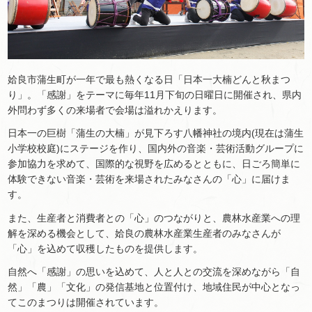
姶良市蒲生町が一年で最も熱くなる日「日本一大楠どんと秋まつ
り」。「感謝」をテーマに毎年11月下旬の日曜日に開催され、県内
外問わず多くの来場者で会場は溢れかえります。
日本一の巨樹「蒲生の大楠」が見下ろす八幡神社の境内(現在は蒲生
小学校校庭)にステージを作り、国内外の音楽・芸術活動グループに
参加協力を求めて、国際的な視野を広めるとともに、日ごろ簡単に
体験できない音楽・芸術を来場されたみなさんの「心」に届けま
す。
また、生産者と消費者との「心」のつながりと、農林水産業への理
解を深める機会として、姶良の農林水産業生産者のみなさんが
「心」を込めて収穫したものを提供します。
自然へ「感謝」の思いを込めて、人と人との交流を深めながら「自
然」「農」「文化」の発信基地と位置付け、地域住民が中心となっ
てこのまつりは開催されています。