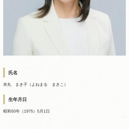
氏名
米丸
ま
き子（よねまる
ま
きこ）
生年月日
昭和50年（1975）5月1日