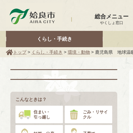
姶良市
総合メニュー
やくしょ窓口
くらし・手続き
トップ
>
くらし・手続き
>
環境・動物
> 鹿児島県 地球温
こんなときは？
住まい・
ごみ・リサイ
引っ越し
クル