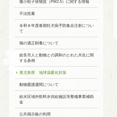
微小粒子状物質（PM2.5）に関する情報
不法投棄
令和８年度春期狂犬病予防集合注射につい
て
猫の適正飼養について
姶良市人と動物との調和のとれた共生に関
する条例
鹿児島県 地球温暖化対策
動物愛護週間について
給水区域外飲料水供給施設等整備事業補助
金
公共掲示板の利用