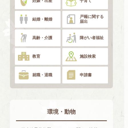
妊娠・出産
子育て
戸籍に関する
結婚・離婚
届出
高齢・介護
障がい者福祉
教育
施設検索
就職・退職
申請書
環境・動物