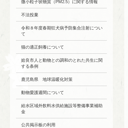
微小粒子状物質（PM2.5）に関する情報
不法投棄
令和８年度春期狂犬病予防集合注射につい
て
猫の適正飼養について
姶良市人と動物との調和のとれた共生に関
する条例
鹿児島県 地球温暖化対策
動物愛護週間について
給水区域外飲料水供給施設等整備事業補助
金
公共掲示板の利用