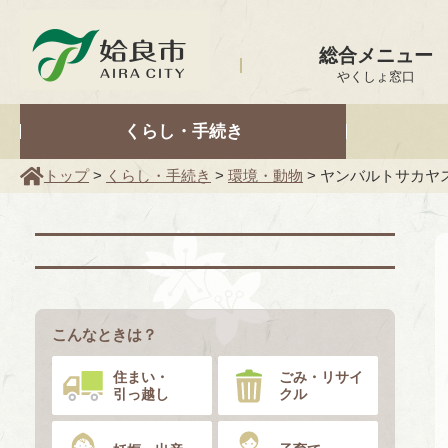
姶良市
総合メニュー
やくしょ窓口
くらし・手続き
トップ
>
くらし・手続き
>
環境・動物
> ヤンバルトサカヤ
こんなときは？
住まい・
ごみ・リサイ
引っ越し
クル