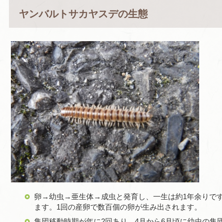
ヤンバルトサカヤスデの生態
卵→幼虫→亜生体→成虫と発育し、一生は約1年余りです
ます。1回の産卵で数百個の卵が生み出されます。
集団移動時期が年に2回あり、4月から6月頃に幼虫の集