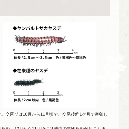
。交尾期は10月から11月頃で、交尾後約1ケ月で産卵し
団移動、10月から11月頃には成虫の集団移動が起こりま