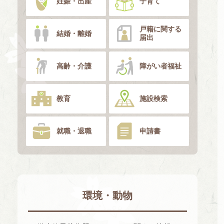
妊娠・出産
子育て
戸籍に関する
結婚・離婚
届出
高齢・介護
障がい者福祉
教育
施設検索
就職・退職
申請書
環境・動物