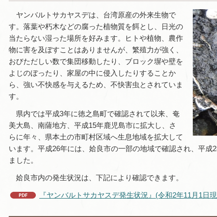
ヤンバルトサカヤスデは、台湾原産の外来生物で
す。落葉や朽木などの腐った植物質を餌とし、日光の
当たらない湿った場所を好みます。ヒトや植物、農作
物に害を及ぼすことはありませんが、繁殖力が強く、
おびただしい数で集団移動したり、ブロック塀や壁を
よじのぼったり、家屋の中に侵入したりすることか
ら、強い不快感を与えるため、不快害虫とされていま
す。
県内では平成3年に徳之島町で確認されて以来、奄
美大島、南薩地方、平成15年鹿児島市に拡大し、さ
らに年々、県本土の市町村区域へ生息地域を拡大して
います。平成26年には、姶良市の一部の地域で確認され、平成2
ました。
姶良市内の発生状況は、下記により確認できます。
『ヤンバルトサカヤスデ発生状況』(令和2年11月1日現在)