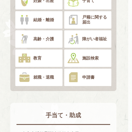
妊娠・出産
子育て
戸籍に関する
結婚・離婚
届出
高齢・介護
障がい者福祉
教育
施設検索
就職・退職
申請書
手当て・助成