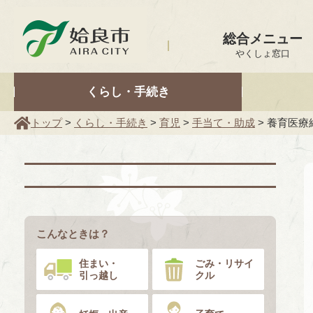
姶良市
総合メニュー
やくしょ窓口
くらし・手続き
トップ
>
くらし・手続き
>
育児
>
手当て・助成
> 養育医療
こんなときは？
住まい・
ごみ・リサイ
引っ越し
クル