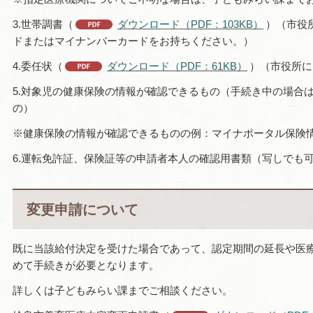
3.世帯調書（
ダウンロード（PDF：103KB）
）（市役
ドまたはマイナンバーカードをお持ちください。）
4.委任状（
ダウンロード（PDF：61KB）
）（市役所に
5.対象児の健康保険の情報が確認できるもの（手続き中の場合
の）
※健康保険の情報が確認できるものの例：マイナポータル保険
6.運転免許証、保険証等の申請者本人の確認用書類（写しでも
変更申請について
既に当該給付決定を受けた場合であって、認定期間の延長や医
めて手続きが必要となります。
詳しくは子どもみらい課までご相談ください。