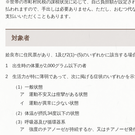
※世帯の市町村民税の課税状況に応じて、自己負担額が設定さ
払われますので、手出しは必要ありません。ただし、おむつ代
支払いいただくこともあります。
対象者
姶良市に住民票があり、1及び2(1)~(5)のいずれかに該当する場
1 出生時の体重が2,000グラム以下の者
2 生活力が特に薄弱であって、次に掲げる症状のいずれかを示
（1）一般状態
ア 運動不安又は痙攣がある状態
イ 運動が異常に少ない状態
（2）体温が摂氏34度以下の状態
（3）呼吸器及び循環器系
ア 強度のチアノーゼが持続するか、又はチアノーゼ発