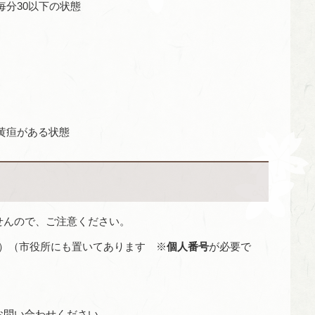
毎分30以下の状態
黄疸がある状態
せんので、ご注意ください。
）（市役所にも置いてあります ※
個人番号
が必要で
お問い合わせください。