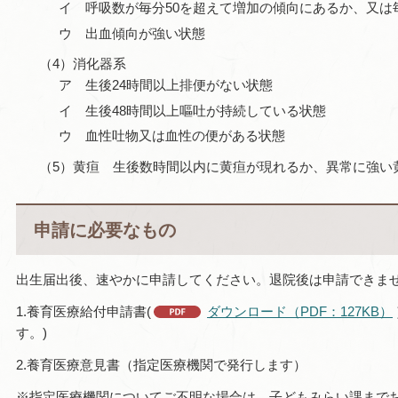
イ 呼吸数が毎分50を超えて増加の傾向にあるか、又は
ウ 出血傾向が強い状態
（4）消化器系
ア 生後24時間以上排便がない状態
イ 生後48時間以上嘔吐が持続している状態
ウ 血性吐物又は血性の便がある状態
（5）黄疸 生後数時間以内に黄疸が現れるか、異常に強い
申請に必要なもの
出生届出後、速やかに申請してください。退院後は申請できま
1.養育医療給付申請書(
ダウンロード（PDF：127KB）
す。)
2.養育医療意見書（指定医療機関で発行します）
※指定医療機関についてご不明な場合は、子どもみらい課まで