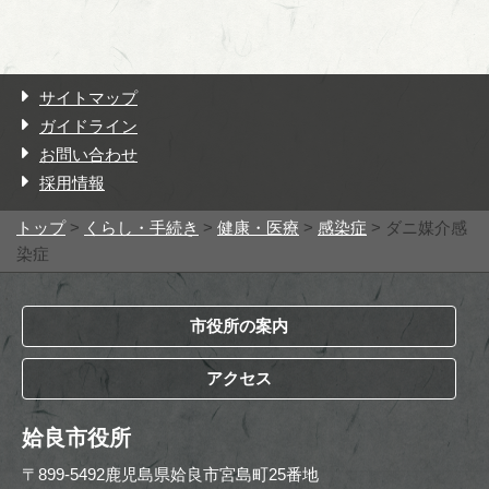
サイトマップ
ガイドライン
お問い合わせ
採用情報
トップ
>
くらし・手続き
>
健康・医療
>
感染症
> ダニ媒介感
染症
市役所の案内
アクセス
姶良市役所
〒899-5492鹿児島県姶良市宮島町25番地