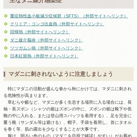
重症熱性血小板減少症候群（SFTS）（外部サイトへリンク）
クリミア・コンゴ出血熱（外部サイトへリンク）
回帰熱（外部サイトへリンク）
ダニ媒介脳炎（外部サイトへリンク）
ツツガムシ病（外部サイトへリンク）
日本紅斑熱（外部サイトへリンク）
マダニに刺されないように注意しましょう
特にマダニの活動が盛んな春から秋にかけては、マダニに刺され
る危険性が高まります。
草むらや藪など、マダニが多く生息する場所に入る場合には、長
袖・長ズボン（シャツの裾はズボンの中に、ズボンの裾は靴下や長
靴の中に入れる、または登山用スパッツを着用する）、足を完全に
覆う靴（サンダル等は避ける）、帽子、手袋を着用し、首にタオル
を巻く等、肌の露出を少なくすることが大事です。
服は、明るい色のもの（マダニを目視で確認しやすい）がお薦め