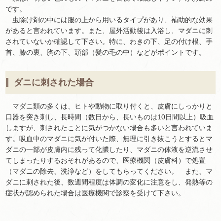
です。
虫除け剤の中には服の上から用いるタイプがあり、補助的な効果
があると言われています。また、屋外活動後は入浴し、マダニに刺
されていないか確認して下さい。特に、わきの下、足の付け根、手
首、膝の裏、胸の下、頭部（髪の毛の中）などがポイントです。
ダニに刺された場合
マダニ類の多くは、ヒトや動物に取り付くと、皮膚にしっかりと
口器を突き刺し、長時間（数日から、長いものは10日間以上）吸血
しますが、刺されたことに気がつかない場合も多いと言われていま
す。吸血中のマダニに気が付いた際、無理に引き抜こうとするとマ
ダニの一部が皮膚内に残って化膿したり、マダニの体液を逆流させ
てしまったりするおそれがあるので、医療機関（皮膚科）で処置
（マダニの除去、洗浄など）をしてもらってください。 また、マ
ダニに刺された後、数週間程度は体調の変化に注意をし、発熱等の
症状が認められた場合は医療機関で診察を受けて下さい。