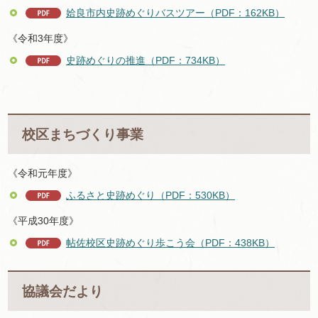
姶良市内史跡めぐりバスツアー（PDF：162KB）
《令和3年度》
史跡めぐりの推進（PDF：734KB）
校区まちづくり事業
《令和元年度》
ふるさと史跡めぐり（PDF：530KB）
《平成30年度》
帖佐校区史跡めぐり歩こう会（PDF：438KB）
協議会だより