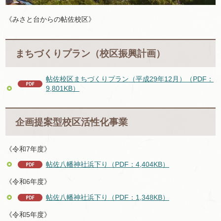
《みさと台からの帖佐校区》
まちづくりプラン（校区振興計画）
帖佐校区まちづくりプラン（平成29年12月）（PDF：
9,801KB）
企画提案型校区活性化事業
《令和7年度》
帖佐八幡神社浜下り（PDF：4,404KB）
《令和6年度》
帖佐八幡神社浜下り（PDF：1,348KB）
《令和5年度》