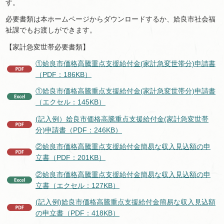
す。
必要書類は本ホームページからダウンロードするか、姶良市社会福
祉課でもお渡しができます。
【家計急変世帯必要書類】
①姶良市価格高騰重点支援給付金(家計急変世帯分)申請書
（PDF：186KB）
①姶良市価格高騰重点支援給付金(家計急変世帯分)申請書
（エクセル：145KB）
(記入例）姶良市価格高騰重点支援給付金(家計急変世帯
分)申請書（PDF：246KB）
②姶良市価格高騰重点支援給付金簡易な収入見込額の申
立書（PDF：201KB）
②姶良市価格高騰重点支援給付金簡易な収入見込額の申
立書（エクセル：127KB）
(記入例)姶良市価格高騰重点支援給付金簡易な収入見込額
の申立書（PDF：418KB）