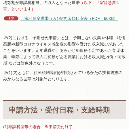
均等割が非課税相当」の収入となった世帯
（以下、「家計急変世
帯」といいます）
〇家計急変世帯収入(所得)金額目安表（PDF：50KB）
※(2)における「予期せぬ事情」とは、予期しない失業や休職、物価
高騰や新型コロナウイルス感染症の影響を受けた収入減少があった
ことをいいます。定年退職や、あらかじめ取得予定であった育児休
業、季節によって収入に変動がある職業における収入減少(例：閑散
期)などは対象外となります。
※(1)(2)ともに、住民税均等割が課税されているかたの扶養親族の
みからなる世帯は対象外となります。
申請方法・受付日程・支給時期
(1)非課税世帯の場合 ※申請受付終了