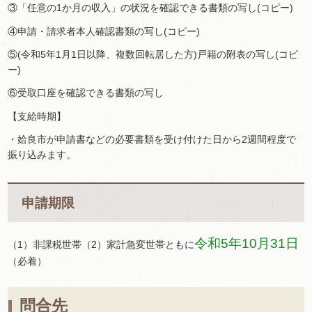
③「任意の1か月の収入」の状況を確認できる書類の写し(コピー)
④申請・請求者本人確認書類の写し(コピー)
⑤(令和5年1月1日以降、複数回転居した方)戸籍の附表の写し(コピ
ー)
⑥受取口座を確認できる書類の写し
【支給時期】
・姶良市が申請書などの必要書類を受け付けた日から2週間程度で
振り込みます。
申請期限
令和5年10月31日
（1）非課税世帯（2）家計急変世帯ともに
（必着）
問合先