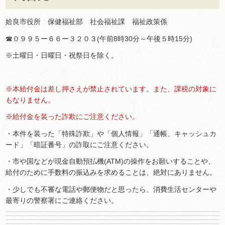
姶良市役所 保健福祉部 社会福祉課 福祉政策係
☎０９９５ー６６ー３２０３(午前8時30分～午後５時15分)
※土曜日・日曜日・祝祭日を除く。
※本給付金は差し押さえが禁止されています。また、課税の対象に
もなりません。
※給付金を装った詐欺にご注意ください。
・本件を装った「特殊詐欺」や「個人情報」「通帳、キャッシュカ
ード」「暗証番号」の詐取にご注意ください。
・市や国などが現金自動預払機(ATM)の操作をお願いすることや、
給付のために手数料の振込みを求めることは、絶対にありません。
・少しでも不審な電話や郵便物だと思ったら、消費生活センターや
最寄りの警察署にご連絡ください。