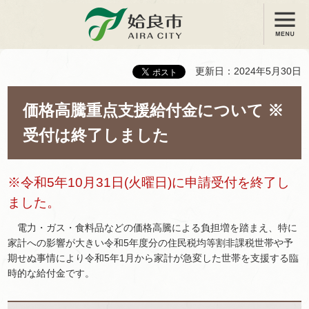
メニュー
姶良市
更新日：2024年5月30日
価格高騰重点支援給付金について ※
受付は終了しました
※令和5年10月31日(火曜日)に申請受付を終了し
ました。
電力・ガス・食料品などの価格高騰による負担増を踏まえ、特に
家計への影響が大きい令和5年度分の住民税均等割非課税世帯や予
期せぬ事情により令和5年1月から家計が急変した世帯を支援する臨
時的な給付金です。