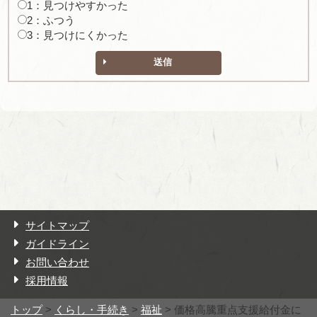
1：見つけやすかった
2：ふつう
3：見つけにくかった
送信
サイトマップ
ガイドライン
お問い合わせ
採用情報
トップ
>
くらし・手続き
>
福祉
> 価格高騰重点支援給付金に