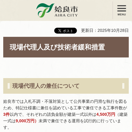
メニュー
姶良市
更新日：2025年10月28日
現場代理人及び技術者緩和措置
現場代理人の兼任について
姶良市では入札不調・不落対策として公共事業の円滑な執行を図る
ため、特記仕様書に兼任を認めている工事で兼任できる工事件数が
3件
以内で、それぞれの請負金額が建築一式以外は
4,500万円
（建築
一式は
9,000万円）
未満で兼任できる運用を試行的に行っていま
す。