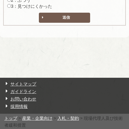
2：ふつう
3：見つけにくかった
送信
サイトマップ
ガイドライン
お問い合わせ
採用情報
トップ
>
産業・企業向け
>
入札・契約
> 現場代理人及び技術
者緩和措置