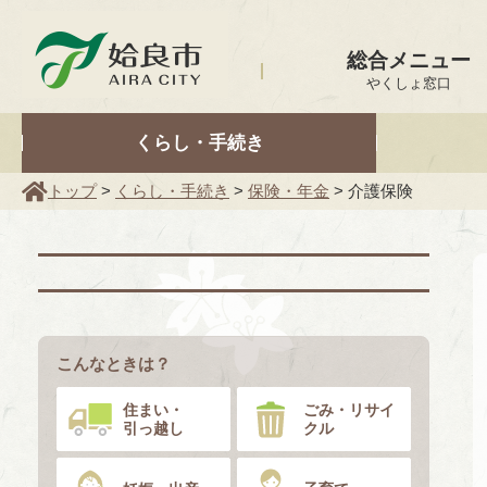
姶良市
総合メニュー
やくしょ窓口
くらし・手続き
トップ
>
くらし・手続き
>
保険・年金
> 介護保険
こんなときは？
住まい・
ごみ・リサイ
引っ越し
クル