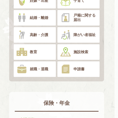
妊娠・出産
子育て
戸籍に関する
結婚・離婚
届出
高齢・介護
障がい者福祉
教育
施設検索
就職・退職
申請書
保険・年金