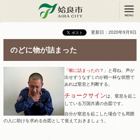
メニュー
姶良市
更新日：2020年9月9日
のどに物が詰まった
「
喉に詰まったの
？」と尋ね、声が
出せずうなずくのが精一杯な状態で
あれば窒息と判断する。
チョークサイン
は、窒息を起こ
している万国共通の合図です。
自分が窒息を起こした場合でも周囲
の人に助けを求める合図として覚えておきましょう。