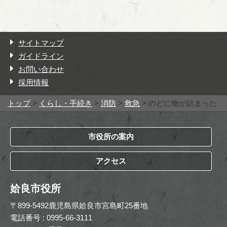
サイトマップ
ガイドライン
お問い合わせ
採用情報
トップ
>
くらし・手続き
>
消防
>
救急
> のどに物が詰まった
市役所の案内
アクセス
姶良市役所
〒899-5492鹿児島県姶良市宮島町25番地
電話番号 : 0995-66-3111