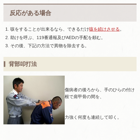
反応がある場合
咳をすることが出来るなら、できるだけ
咳を続けさせる
。
助けを呼ぶ、119番通報及びAEDの手配を頼む。
その後、下記の方法で異物を除去する。
背部叩打法
傷病者の後ろから、手のひらの付け
根で肩甲骨の間を、
力強く何度も連続して叩く。