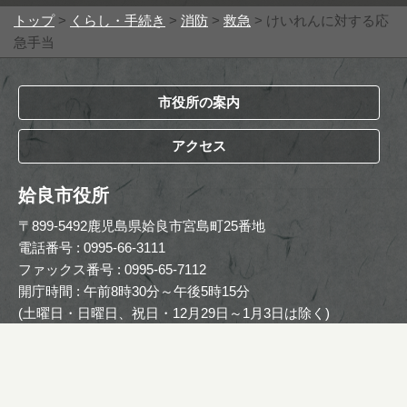
トップ
>
くらし・手続き
>
消防
>
救急
> けいれんに対する応
急手当
市役所の案内
アクセス
姶良市役所
〒899-5492鹿児島県姶良市宮島町25番地
電話番号 : 0995-66-3111
ファックス番号 : 0995-65-7112
開庁時間 : 午前8時30分～午後5時15分
(土曜日・日曜日、祝日・12月29日～1月3日は除く)
Copyright © The Official Website of Aira City. All Rights
Reserved.