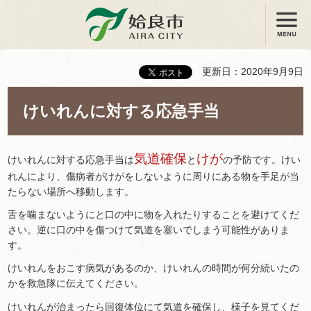
メニュー
姶良市
更新日：2020年9月9日
けいれんに対する応急手当
気道確保
けが
けいれんに対する応急手当は
と
の予防です。けい
れんにより、傷病者がけがをしないように周りにある物を手足が当
たらない場所へ移動します。
舌を噛まないようにと口の中に物を入れたりすることを避けてくだ
さい。逆に口の中を傷つけて気道を塞いでしまう可能性がありま
す。
けいれんをおこす病気があるのか、けいれんの時間が何分続いたの
かを救急隊に伝えてください。
けいれんが治まったら
回復体位
にて気道を確保し、様子を見てくだ