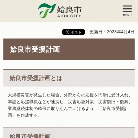
メニュー
姶良市
更新日：2023年4月4日
姶良市受援計画
姶良市受援計画とは
大規模災害が発生した場合、外部からの応援を円滑に受け入れ、
本誌と応援職員などが連携し、災害応急対策、災害復旧・復興、
業務継続体制の確保に取り組んでいけるよう、「姶良市受援計
画」を作成する。
姶良市受援計画