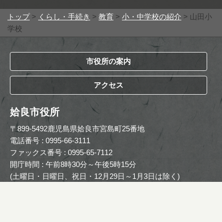
トップ
>
くらし・手続き
>
教育
>
小・中学校の紹介
> 山田小
学校
市役所の案内
アクセス
姶良市役所
〒899-5492鹿児島県姶良市宮島町25番地
電話番号 : 0995-66-3111
ファックス番号 : 0995-65-7112
開庁時間 : 午前8時30分～午後5時15分
(土曜日・日曜日、祝日・12月29日～1月3日は除く)
Copyright © The Official Website of Aira City. All Rights
Reserved.