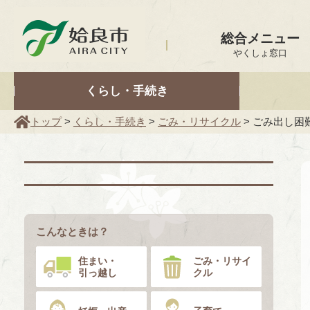
姶良市
総合メニュー
やくしょ窓口
くらし・手続き
トップ
>
くらし・手続き
>
ごみ・リサイクル
> ごみ出し困
こんなときは？
住まい・
ごみ・リサイ
引っ越し
クル