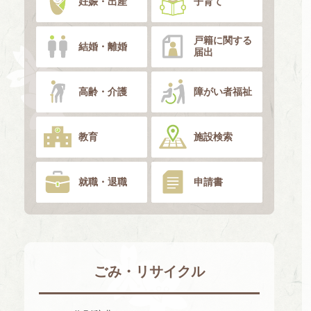
妊娠・出産
子育て
戸籍に関する
結婚・離婚
届出
高齢・介護
障がい者福祉
教育
施設検索
就職・退職
申請書
ごみ・リサイクル