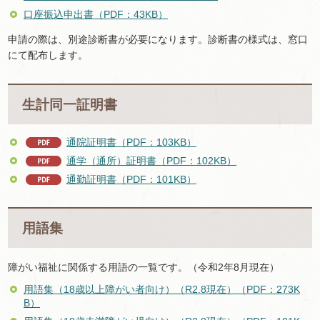
口座振込申出書（PDF：43KB）
申請の際は、別途診断書が必要になります。診断書の様式は、窓口
にて配布します。
生計同一証明書
通院証明書（PDF：103KB）
通学（通所）証明書（PDF：102KB）
通勤証明書（PDF：101KB）
用語集
障がい福祉に関係する用語の一覧です。（令和2年8月現在）
用語集（18歳以上障がい者向け）（R2.8現在）（PDF：273K
B）