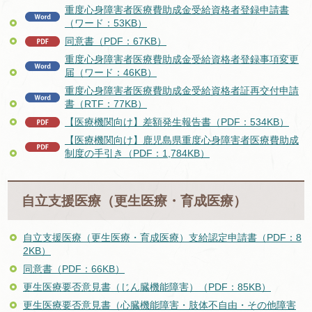
重度心身障害者医療費助成金受給資格者登録申請書
（ワード：53KB）
同意書（PDF：67KB）
重度心身障害者医療費助成金受給資格者登録事項変更
届（ワード：46KB）
重度心身障害者医療費助成金受給資格者証再交付申請
書（RTF：77KB）
【医療機関向け】差額発生報告書（PDF：534KB）
【医療機関向け】鹿児島県重度心身障害者医療費助成
制度の手引き（PDF：1,784KB）
自立支援医療（更生医療・育成医療）
自立支援医療（更生医療・育成医療）支給認定申請書（PDF：8
2KB）
同意書（PDF：66KB）
更生医療要否意見書（じん臓機能障害）（PDF：85KB）
更生医療要否意見書（心臓機能障害・肢体不自由・その他障害