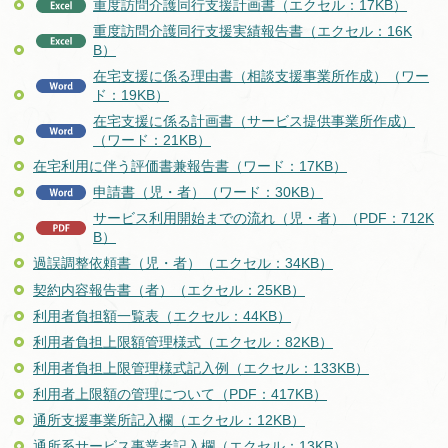
重度訪問介護同行支援計画書（エクセル：17KB）
重度訪問介護同行支援実績報告書（エクセル：16K
B）
在宅支援に係る理由書（相談支援事業所作成）（ワー
ド：19KB）
在宅支援に係る計画書（サービス提供事業所作成）
（ワード：21KB）
在宅利用に伴う評価書兼報告書
（ワード：17KB）
申請書（児・者）（ワード：30KB）
サービス利用開始までの流れ（児・者）（PDF：712K
B）
過誤調整依頼書（児・者）（エクセル：34KB）
契約内容報告書（者）（エクセル：25KB）
利用者負担額一覧表（エクセル：44KB）
利用者負担上限額管理様式（エクセル：82KB）
利用者負担上限管理様式記入例（エクセル：133KB）
利用者上限額の管理について（PDF：417KB）
通所支援事業所記入欄（エクセル：12KB）
通所系サービス事業者記入欄（エクセル：13KB）