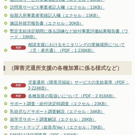
訪問系サービス事業者記入欄（エクセル：13KB）
短期入所事業者実績記入欄（エクセル：13KB）
施設外就労報告書（エクセル：30KB）
暫定支給決定期間に係る訓練など給付事業評価結果報告書（ワ
ード：19KB）
相談支援におけるモニタリングの実施場所について
（児・者共通）（PDF：1,238KB）
（障害児通所支援の各種加算に係る様式など）
児童通所（障害児福祉）サービスの支給基準（PDF：
3,224KB）
各種加算の取扱いについて（PDF：2,816KB）
サポート調査・給付決定時調査（エクセル：23KB）
乳幼児などサポート調査解説（エクセル：34KB）
就学児サポート調査解説（エクセル：28KB）
サポートマップ（姶良市Ver.)（エクセル：79KB）