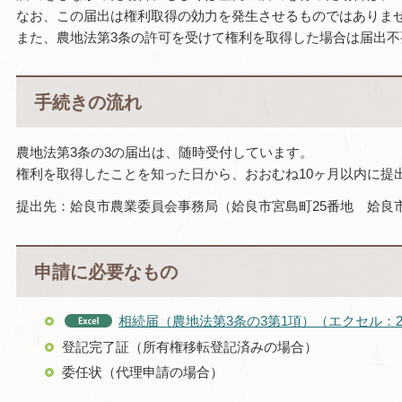
なお、この届出は権利取得の効力を発生させるものではありま
また、農地法第3条の許可を受けて権利を取得した場合は届出不
手続きの流れ
農地法第3条の3の届出は、随時受付しています。
権利を取得したことを知った日から、おおむね10ヶ月以内に提
提出先：姶良市農業委員会事務局（姶良市宮島町25番地 姶良
申請に必要なもの
相続届（農地法第3条の3第1項）（エクセル：2
登記完了証（所有権移転登記済みの場合）
委任状（代理申請の場合）