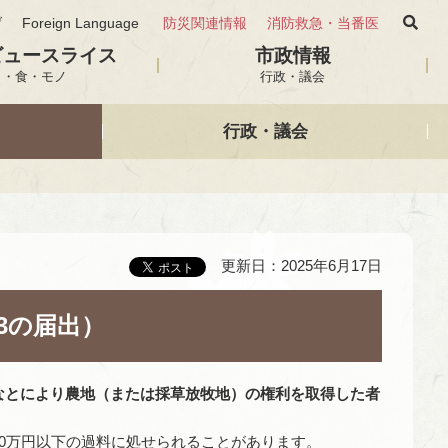
げ
Foreign Language
防災関連情報
消防救急・当番医
ビュースライス
市政情報
と・食・モノ
行政・議会
行政・議会
更新日：2025年6月17日
3の届出）
なと
により農地（または採草放牧地）の権利を取得した者
0万円以下の過料に処せられることがあります。