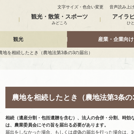
文字サイズ・色合い変更
音声読み上
観光・散策・スポーツ
アイラ
みどころ
ひ
観光
産業・企業向け
 農地を相続したとき（農地法第3条の3の届出）
農地を相続したとき（農地法第3条の
相続（遺産分割・包括遺贈を含む）、法人の合併・分割、時効
は、農業委員会に
その旨を届出る必要があります。
届出をしなかった場合、もしくは虚偽の届出を行った場合は、1