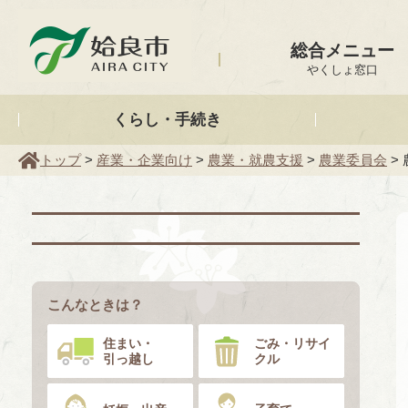
姶良市
総合メニュー
やくしょ窓口
くらし・手続き
トップ
>
産業・企業向け
>
農業・就農支援
>
農業委員会
>
こんなときは？
住まい・
ごみ・リサイ
引っ越し
クル