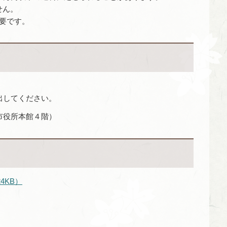
せん。
要です。
出してください。
市役所本館４階）
4KB）