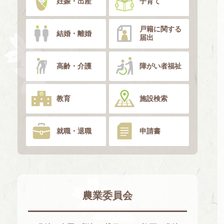
妊娠・出産
子育て
戸籍に関する
結婚・離婚
届出
高齢・介護
障がい者福祉
教育
施設検索
就職・退職
申請書
農業委員会