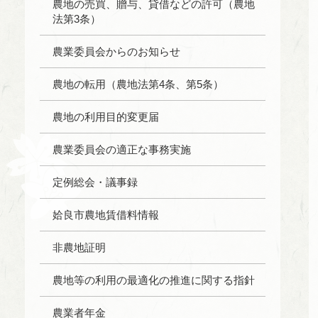
農地の売買、贈与、貸借などの許可（農地
法第3条）
農業委員会からのお知らせ
農地の転用（農地法第4条、第5条）
農地の利用目的変更届
農業委員会の適正な事務実施
定例総会・議事録
姶良市農地賃借料情報
非農地証明
農地等の利用の最適化の推進に関する指針
農業者年金