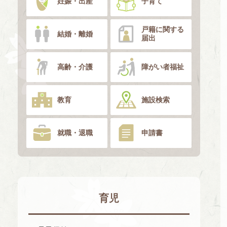
妊娠・出産
子育て
戸籍に関する
結婚・離婚
届出
高齢・介護
障がい者福祉
教育
施設検索
就職・退職
申請書
育児