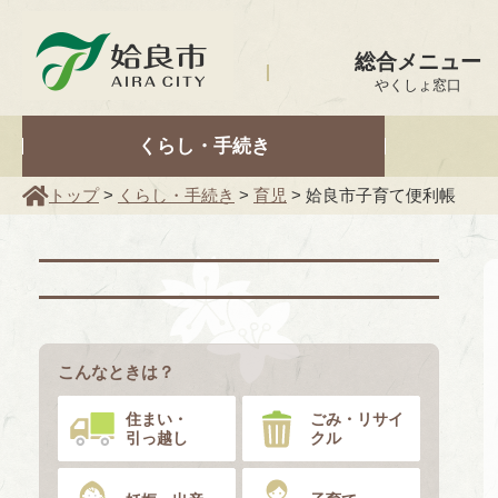
姶良市
総合メニュー
やくしょ窓口
くらし・手続き
トップ
>
くらし・手続き
>
育児
> 姶良市子育て便利帳
こんなときは？
住まい・
ごみ・リサイ
引っ越し
クル