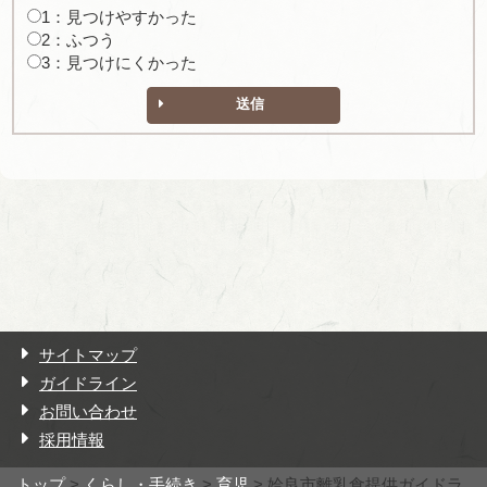
1：見つけやすかった
2：ふつう
3：見つけにくかった
送信
サイトマップ
ガイドライン
お問い合わせ
採用情報
トップ
>
くらし・手続き
>
育児
> 姶良市離乳食提供ガイドラ