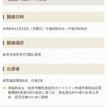
開催日時
令和6年12月16日（月曜日）午後6時00分～午後7時30分
開催場所
姶良市役所本庁3階記者室
出席者
保育施設職員6名、行政2名
本臨時会を、姶良市離乳食提供ガイドライン作成作業部会設置
要綱第5条第4項の規定に基づき、部会員以外の者の出席も求
め、意見交換のために開催