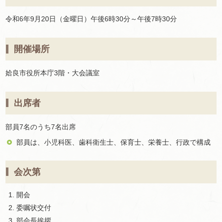
令和6年9月20日（金曜日）午後6時30分～午後7時30分
開催場所
姶良市役所本庁3階・大会議室
出席者
部員7名のうち7名出席
部員は、小児科医、歯科衛生士、保育士、栄養士、行政で構成
会次第
開会
委嘱状交付
部会長挨拶