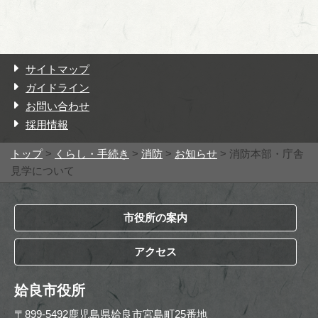
サイトマップ
ガイドライン
お問い合わせ
採用情報
トップ
>
くらし・手続き
>
消防
>
お知らせ
> 消防本部・庁舎
見学について
市役所の案内
アクセス
姶良市役所
〒899-5492鹿児島県姶良市宮島町25番地