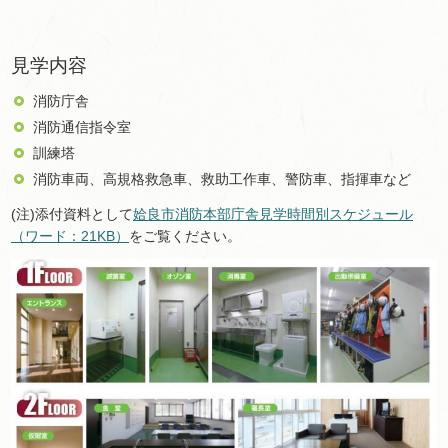
見学内容
消防庁舎
消防通信指令室
訓練塔
消防車両、高規格救急車、救助工作車、警防車、指揮車など
(注)添付資料として
姶良市消防本部庁舎見学時間別スケジュール
（ワード：21KB）
をご覧ください。