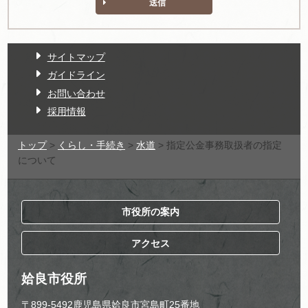
送信
サイトマップ
ガイドライン
お問い合わせ
採用情報
トップ
>
くらし・手続き
>
水道
> 指定公金事務取扱者の指定
について
市役所の案内
アクセス
姶良市役所
〒899-5492鹿児島県姶良市宮島町25番地