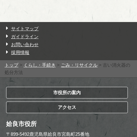
サイトマップ
ガイドライン
お問い合わせ
採用情報
トップ
>
くらし・手続き
>
ごみ・リサイクル
> 古い消火器の
処分方法
市役所の案内
アクセス
姶良市役所
〒899-5492鹿児島県姶良市宮島町25番地