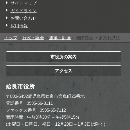
サイトマップ
ガイドライン
お問い合わせ
採用情報
トップ
>
行政・議会
>
施策・計画
> 国際交流 ・多文化共生
市役所の案内
アクセス
姶良市役所
〒899-5492鹿児島県姶良市宮島町25番地
電話番号 : 0995-66-3111
ファックス番号 : 0995-65-7112
開庁時間 : 午前8時30分～午後5時15分
(土曜日・日曜日、祝日・12月29日～1月3日は除く)