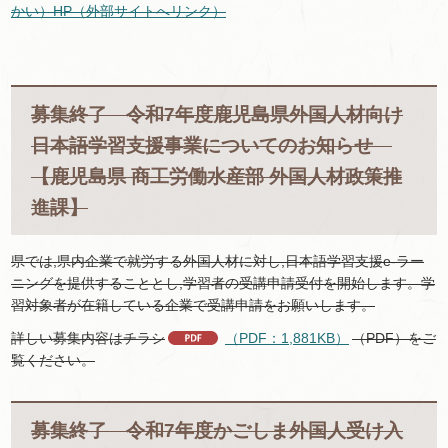
かい）HP（外部サイトへリンク）
募集終了 令和7年度鹿児島県外国人材向け
日本語学習支援事業についてのお知らせ
【鹿児島県 商工労働水産部 外国人材政策推
進課】
県では,県内企業で就労する外国人材に対し,日本語学習支援e-ラー
ニングを提供することとし,学習者の受講申請受付を開始します。学
習対象者が在籍している企業で受講申請をお願いします。
詳しい募集内容はチラシ
（PDF：1,881KB）
（PDF）をご
覧ください。
募集終了 令和7年度かごしま外国人受け入