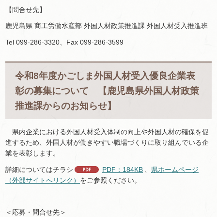
【問合せ先】
鹿児島県 商工労働水産部 外国人材政策推進課 外国人材受入推進班
Tel 099-286-3320、Fax 099-286-3599
令和8年度かごしま外国人材受入優良企業表
彰の募集について 【鹿児島県外国人材政策
推進課からのお知らせ】
県内企業における外国人材受入体制の向上や外国人材の確保を促
進するため、外国人材が働きやすい職場づくりに取り組んでいる企
業を表彰します。
詳細についてはチラシ
PDF：184KB
、
県ホームページ
（外部サイトへリンク）
をご参照ください。
＜応募・問合せ先＞