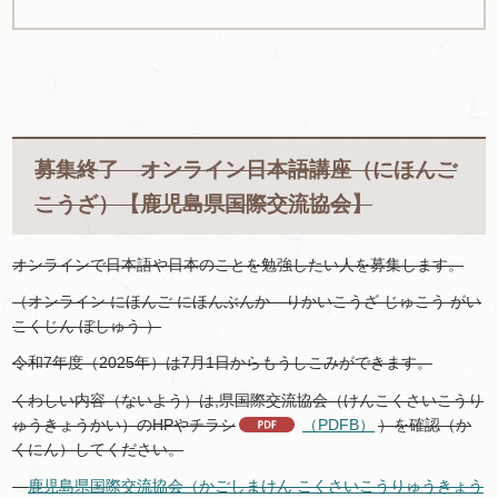
募集終了 オンライン日本語講座（にほんご
こうざ）【鹿児島県国際交流協会】
オンラインで日本語や日本のことを勉強したい人を募集します。
（オンライン にほんご にほんぶんか りかいこうざ じゅこう がい
こくじん ぼしゅう ）
令和7年度（2025年）は7月1日からもうしこみができます。
くわしい内容（ないよう）は,県国際交流協会（けんこくさいこうり
ゅうきょうかい）のHPやチラシ
（PDFB）
）を確認（か
くにん）してください。
鹿児島県国際交流協会（かごしまけん こくさいこうりゅうきょう