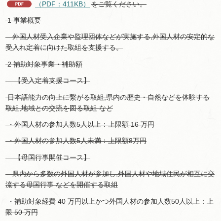
（PDF：411KB）
をご覧ください。
1 事業概要
外国人材受入企業や監理団体などが実施する,外国人材の安定的な
受入れ定着に向けた取組を支援する。
2 補助対象事業・補助額
【受入定着支援コース】
日本語能力の向上に繋がる取組,県内の歴史・自然などを体験する
取組,地域との交流を図る取組 など
・外国人材の参加人数5人以上：上限額 16 万円
・外国人材の参加人数5人未満：上限額8万円
【母国行事開催コース】
県内から多数の外国人材が参加し,外国人材や地域住民が相互に交
流する母国行事 などを開催する取組
・補助対象経費 40 万円以上かつ外国人材の参加人数50人以上：上
限 50 万円