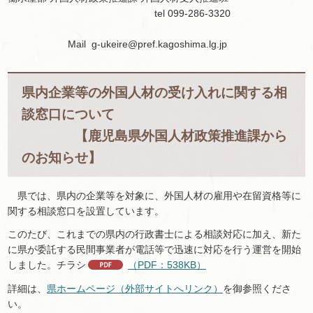
tel 099-286-3320
Mail g-ukeire@pref.kagoshima.lg.jp
県内企業等の外国人材の受け入れに関する相
談窓口について
【鹿児島県外国人材政策推進課から
のお知らせ】
県では、県内の企業等を対象に、外国人材の雇用や在留資格等に
関する相談窓口を設置しています。
このたび、これまでの県内の行政書士による相談対応に加え、新た
に県が委託する民間事業者が電話等で迅速に対応を行う運営を開始
しました。チラシ
（PDF：538KB）
詳細は、
県ホームページ（外部サイトへリンク）
を御参照くださ
い。