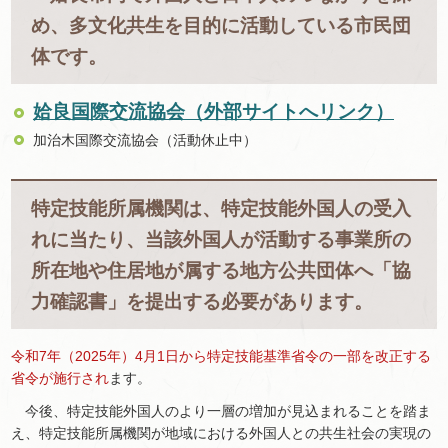
め、多文化共生を目的に活動している市民団
体です。
姶良国際交流協会（外部サイトへリンク）
加治木国際交流協会（活動休止中）
特定技能所属機関は、特定技能外国人の受入
れに当たり、当該外国人が活動する事業所の
所在地や住居地が属する地方公共団体へ「協
力確認書」を提出する必要があります。
令和7年（2025年）4月1日から特定技能基準省令の一部を改正する
省令が施行され
ます。
今後、特定技能外国人のより一層の増加が見込まれることを踏ま
え、特定技能所属機関が地域における外国人との共生社会の実現の