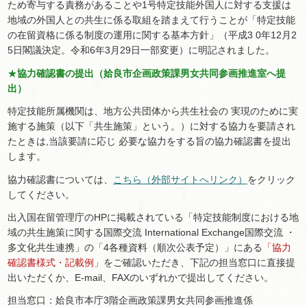
ため寄与する責務があることや1号特定技能外国人に対する支援は
地域の外国人との共生に係る取組を踏まえて行うことが「特定技能
の在留資格に係る制度の運用に関する基本方針」（平成3 0年12月2
5日閣議決定。令和6年3月29日一部変更）に明記されました。
★
協力確認書の提出（姶良市企画政策課男女共同参画推進室へ提
出）
特定技能所属機関は、地方公共団体から共生社会の 実現のために実
施する施策（以下「共生施策」という。）に対する協力を要請され
たときは,当該要請に応じ 必要な協力をする旨の協力確認書を提出
します。
協力確認書については、
こちら（外部サイトへリンク）
をクリック
してください。
出入国在留管理庁のHPに掲載されている「特定技能制度における地
域の共生施策に関する国際交流 International Exchange国際交流 ・
多文化共生連携」の「4各種資料（順次公表予定）」にある
「協力
確認書様式・記載例」
をご確認いただき、下記の担当窓口に直接提
出いただくか、E-mail、FAXのいずれかで提出してください。
担当窓口：姶良市本庁3階企画政策課男女共同参画推進係