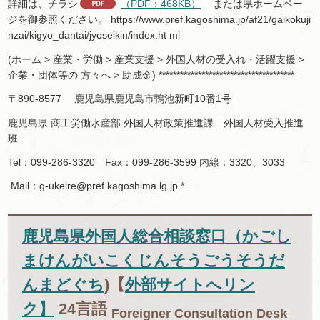
詳細は、チラシ
（PDF：468KB）
または県ホームペー
ジを御参照ください。 https://www.pref.kagoshima.jp/af21/gaikokuji
nzai/kigyo_dantai/jyoseikin/index.ht ml
(ホーム > 産業・労働 > 産業支援 > 外国人材の受入れ・活躍支援 >
企業・団体等の 方々へ > 助成金) **************************************
〒890-8577 鹿児島県鹿児島市鴨池新町10番1号
鹿児島県 商工労働水産部 外国人材政策推進課 外国人材受入推進
班
Tel：099-286-3320 Fax：099-286-3599 内線：3320、3033
Mail：g-ukeire@pref.kagoshima.lg.jp *
鹿児島県外国人総合相談窓口（かごし
まけんがいこくじんそうごうそうだ
んまどぐち
)【
外部サイトへリン
ク】
24言語
Foreigner Consultation Desk