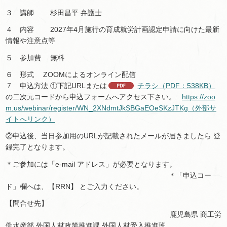
３ 講師 杉田昌平 弁護士
４ 内容 2027年4月施行の育成就労計画認定申請に向けた最新
情報や注意点等
５ 参加費 無料
６ 形式 ZOOMによるオンライン配信
７ 申込方法 ①下記URLまたは
チラシ（PDF：538KB）
の二次元コードから申込フォームへアクセス下さい。
https://zoo
m.us/webinar/register/WN_2XNdmtJkSBGaEOeSKzJTKg（外部サ
イトへリンク）
②申込後、当日参加用のURLが記載されたメールが届きましたら 登
録完了となります。
＊ご参加には「e-mail アドレス」が必要となります。
＊「申込コー
ド」欄へは、【RRN】 とご入力ください。
【問合せ先】
鹿児島県 商工労
働水産部 外国人材政策推進課 外国人材受入推進班