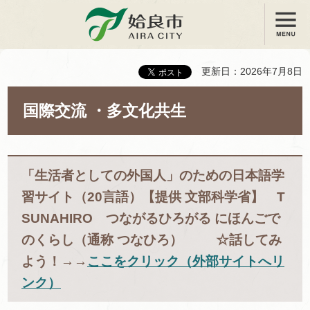
メニュー
姶良市
更新日：2026年7月8日
国際交流 ・多文化共生
「生活者としての外国人」のための日本語学
習サイト（20言語）【提供 文部科学省】 T
SUNAHIRO つながるひろがる にほんごで
のくらし（通称 つなひろ） ☆話してみ
よう！→→
ここをクリック（外部サイトへリ
ンク）