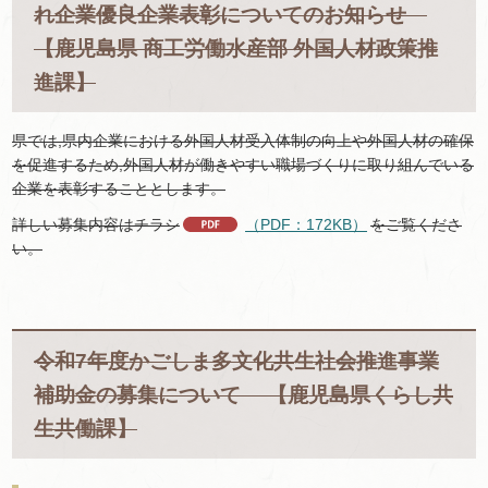
れ企業優良企業表彰についてのお知らせ
【鹿児島県 商工労働水産部 外国人材政策推
進課】
県では,県内企業における外国人材受入体制の向上や外国人材の確保
を促進するため,外国人材が働きやすい職場づくりに取り組んでいる
企業を表彰することとします。
詳しい募集内容はチラシ
（PDF：172KB）
をご覧くださ
い。
令和7年度かごしま多文化共生社会推進事業
補助金の募集について 【鹿児島県くらし共
生共働課】