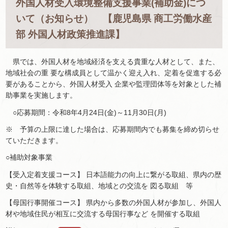
外国人材受入環境整備支援事業(補助金)につ
いて（お知らせ） 【鹿児島県 商工労働水産
部 外国人材政策推進課】
県では、外国人材を地域経済を支える貴重な人材として、また、
地域社会の重 要な構成員として温かく迎え入れ、定着を促進する必
要があることから、外国人材受入 企業や監理団体等を対象とした補
助事業を実施します。
○応募期間：令和8年4月24日(金)～11月30日(月)
※
予算の上限に達した場合は、応募期間内でも募集を締め切らせ
ていただきます。
○補助対象事業
【受入定着支援コース】 日本語能力の向上に繋がる取組、県内の歴
史・自然等を体験する取組、地域との交流を 図る取組 等
【母国行事開催コース】 県内から多数の外国人材が参加し、外国人
材や地域住民が相互に交流する母国行事など を開催する取組