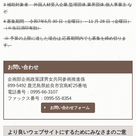
3 補助対象者 外国人材受入企業,監理団体,業界団体,個人事業主 な
ど
4 募集期間 令和7年5月 30 日（金曜日）～11 月 28 日（金曜日）
（※当日消印有効）
※ 予算の上限に達した場合は,応募期間内でも募集を締め切りま
す。
お問い合わせ
企画部企画政策課男女共同参画推進係
899-5492 鹿児島県姶良市宮島町25番地
電話番号：0995-66-3107
ファックス番号：0995-55-8354
お問い合わせフォーム
より良いウェブサイトにするためにみなさまのご意