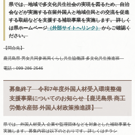
県では、地域で多文化共生社会の実現を図るため、自治
会などが実施する在留外国人と地域住民との交流を促進
する取組などを支援する補助事業を実施します。 詳しく
は県ホームページ
（外部サイトへリンク）
からご確認く
ださい。
【問合先】
鹿児島県 男女共同参画局くらし共生協働課 多文化共生推進班
電話：099-286-2546
募集終了 令和7年度外国人材受入環境整備
支援事業についてのお知らせ【鹿児島県 商工
労働水産部 外国人材政策推進課】
県では、外国人材受入 企業や監理団体などを対象とした補助事業を
実施します。募集内容は以下のとおりです。詳しくはチラシ