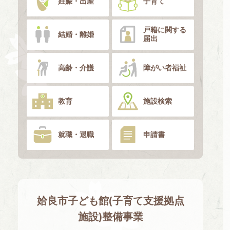
妊娠・出産
子育て
戸籍に関する
結婚・離婚
届出
高齢・介護
障がい者福祉
教育
施設検索
就職・退職
申請書
姶良市子ども館(子育て支援拠点
施設)整備事業