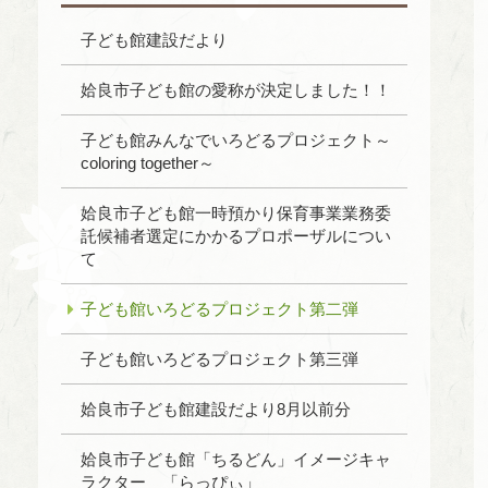
子ども館建設だより
姶良市子ども館の愛称が決定しました！！
子ども館みんなでいろどるプロジェクト～
coloring together～
姶良市子ども館一時預かり保育事業業務委
託候補者選定にかかるプロポーザルについ
て
子ども館いろどるプロジェクト第二弾
子ども館いろどるプロジェクト第三弾
姶良市子ども館建設だより8月以前分
姶良市子ども館「ちるどん」イメージキャ
ラクター 「らっぴぃ」