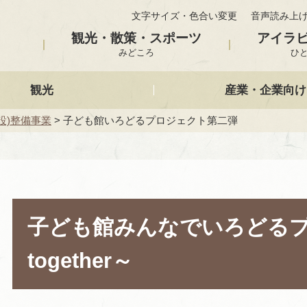
文字サイズ・色合い変更
音声読み上
観光・散策・スポーツ
アイラ
みどころ
ひ
観光
産業・企業向け
設)整備事業
> 子ども館いろどるプロジェクト第二弾
子ども館みんなでいろどるプロジ
together～