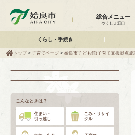
姶良市
総合メニュー
やくしょ窓口
くらし・手続き
トップ
>
子育てページ
>
姶良市子ども館(子育て支援拠点施
こんなときは？
住まい・
ごみ・リサイ
引っ越し
クル