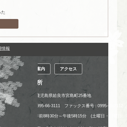
った
用情報
市役所の案内
アクセス
姶良市役所
〒899-5492鹿児島県姶良市宮島町25番地
電話番号 : 0995-66-3111
ファックス番号 : 0995-65-7112
開庁時間 : 午前8時30分～午後5時15分
(土曜日・日曜日、祝