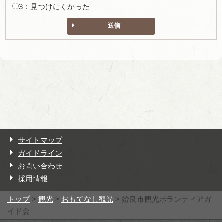
3：見つけにくかった
送信
サイトマップ
ガイドライン
お問い合わせ
採用情報
トップ
>
観光
>
おもてなし観光
> 姶良市観光ボランティアガ
イド会