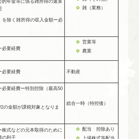
公的年金等に係る雑所得の速算
雑（業務）
照
1）を除く雑所得の収入金額ー必
営業等
ー必要経費
農業
ー必要経費
不動産
ー必要経費ー特別控除（最高50
総合一時（特控後）
/2の金額が課税対象となりま
配当
控除あり
ー株式などの元本取得のために
債の利子
上場株式等配当