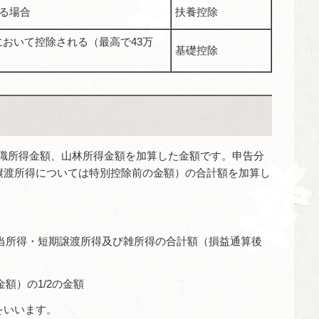
る場合
扶養控除
において控除される（最高で43万
基礎控除
、退職所得金額、山林所得金額を加算した金額です。申告分
譲渡所得については特別控除前の金額）の合計額を加算し
配当所得・短期譲渡所得及び雑所得の合計額（損益通算後
額）の1/2の金額
をいいます。