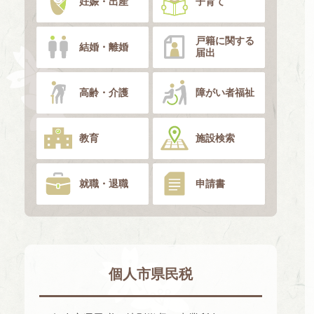
妊娠・出産
子育て
戸籍に関する
結婚・離婚
届出
高齢・介護
障がい者福祉
教育
施設検索
就職・退職
申請書
個人市県民税