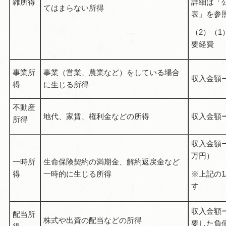
雑所得
詳細は「
てはまらない所得
表」を参
（2）（
要経費
事業所
事業（営業、農業など）をしている場合
収入金額
得
に生じる所得
不動産
地代、家賃、権利金などの所得
収入金額
所得
収入金額
万円）
一時所
生命保険契約の満期金、解約返戻金など
得
一時的に生じる所得
※上記の1
す
収入金額
配当所
株式や出資の配当などの所得
要した負