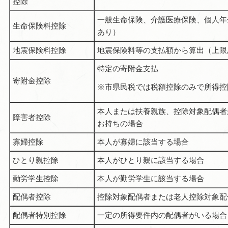
控除
一般生命保険、介護医療保険、個人年
生命保険料控除
あり）
地震保険料控除
地震保険料等の支払額から算出（上限
特定の寄附金支払
寄附金控除
※市県民税では税額控除のみで所得控
本人または扶養親族、控除対象配偶者
障害者控除
お持ちの場合
寡婦控除
本人が寡婦に該当する場合
ひとり親控除
本人がひとり親に該当する場合
勤労学生控除
本人が勤労学生に該当する場合
配偶者控除
控除対象配偶者または老人控除対象配
配偶者特別控除
一定の所得要件内の配偶者がいる場合