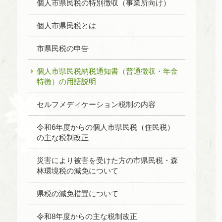
個人市県民税の特別徴収（事業所向け）
個人市県民税とは
市県民税の申告
個人市県民税納税通知書（普通徴収・年金
特徴）の用語説明
セルフメディケーション税制の内容
令和6年度からの個人市県民税（住民税）
の主な税制改正
災害により被害を受けた方の市県民税・森
林環境税の減免について
県税の減免措置について
令和8年度からの主な税制改正