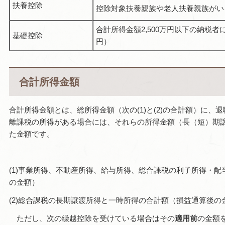
扶養控除
控除対象扶養親族や老人扶養親族がい
合計所得金額2,500万円以下の納税者
基礎控除
円）
合計所得金額
合計所得金額とは、総所得金額（次の(1)と(2)の合計額）に
離課税の所得がある場合には、それらの所得金額（長（短）期
た金額です。
(1)事業所得、不動産所得、給与所得、総合課税の利子所得・
の金額）
(2)総合課税の長期譲渡所得と一時所得の合計額（損益通算後の金
ただし、次の繰越控除を受けている場合はその
適用前
の金額