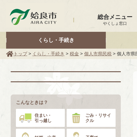
姶良市
総合メニュー
やくしょ窓口
くらし・手続き
トップ
>
くらし・手続き
>
税金
>
個人市県民税
> 個人市
こんなときは？
住まい・
ごみ・リサイ
引っ越し
クル