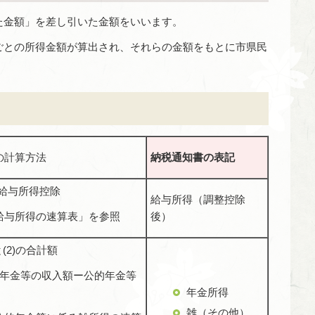
た金額」を差し引いた金額をいいます。
ごとの所得金額が算出され、それらの金額をもとに市県民
の計算方法
納税通知書の表記
-給与所得控除
給与所得（調整控除
給与所得の速算表」を参照
後）
と(2)の合計額
的年金等の収入額ー公的年金等
年金所得
雑（その他）