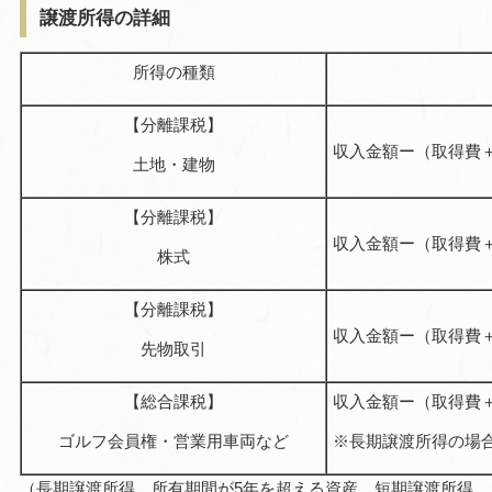
譲渡所得の詳細
所得の種類
【分離課税】
収入金額ー（取得費
土地・建物
【分離課税】
収入金額ー（取得費
株式
【分離課税】
収入金額ー（取得費
先物取引
【総合課税】
収入金額ー（取得費＋
ゴルフ会員権・営業用車両など
※長期譲渡所得の場合
（長期譲渡所得…所有期間が5年を超える資産、短期譲渡所得…