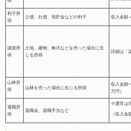
得
利子所
公債、社債、預貯金などの利子
収入金額
得
譲渡所
土地、建物、株式などを売った場合に生
詳細は「
得
じる所得
山林所
収入金額
山林を売った場合に生じる所得
得
万円）
※通常は
退職所
退職金、退職手当など
得
（収入金額