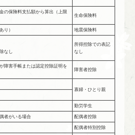
金の保険料支払額から算出（上限
生命保険料
あり）
地震保険料
所得控除での表記
除なし
なし
が障害手帳または認定控除証明を
障害者控除
寡婦・ひとり親
勤労学生
偶者がいる場合
配偶者控除
配偶者特別控除