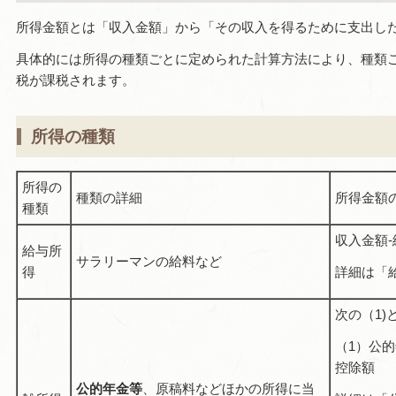
所得金額とは「収入金額」から「その収入を得るために支出し
具体的には所得の種類ごとに定められた計算方法により、種類
税が課税されます。
所得の種類
所得の
種類の詳細
所得金額
種類
収入金額
給与所
サラリーマンの給料など
得
詳細は「
次の（1)
（1）公
控除額
公的年金等
、原稿料などほかの所得に当