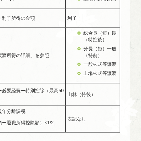
＝利子所得の金額
利子
総合長（短）期
（特控後）
分長（短）一般
（特前）
譲渡所得の詳細」を参照
一般株式等譲渡
上場株式等譲渡
ー必要経費ー特別控除（最高50
山林（特後）
現年分離課税
表記なし
ー退職所得控除額）×1/2