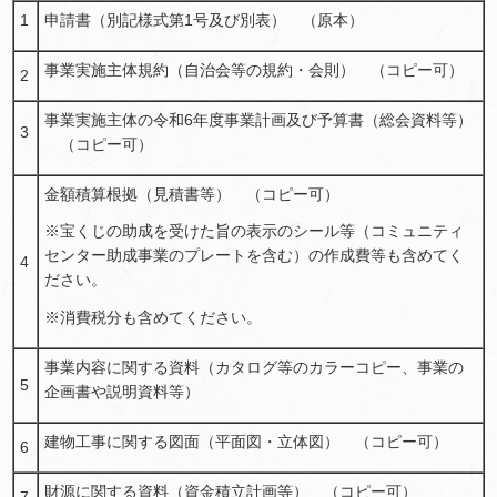
1
申請書（別記様式第1号及び別表） （原本）
事業実施主体規約（自治会等の規約・会則） （コピー可）
2
事業実施主体の令和6年度事業計画及び予算書（総会資料等）
3
（コピー可）
金額積算根拠（見積書等） （コピー可）
※宝くじの助成を受けた旨の表示のシール等（コミュニティ
センター助成事業のプレートを含む）の作成費等も含めてく
4
ださい。
※消費税分も含めてください。
事業内容に関する資料（カタログ等のカラーコピー、事業の
5
企画書や説明資料等）
建物工事に関する図面（平面図・立体図） （コピー可）
6
財源に関する資料（資金積立計画等） （コピー可）
7