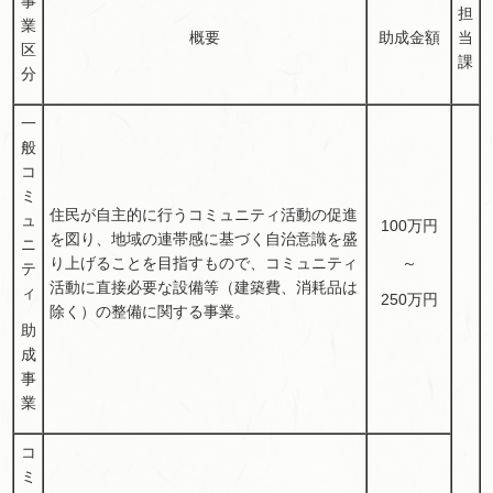
事
担
業
概要
助成金額
当
区
課
分
一
般
コ
ミ
住民が自主的に行うコミュニティ活動の促進
ュ
100万円
を図り、地域の連帯感に基づく自治意識を盛
ニ
～
り上げることを目指すもので、コミュニティ
テ
活動に直接必要な設備等（建築費、消耗品は
ィ
250万円
除く）の整備に関する事業。
助
成
事
業
コ
ミ