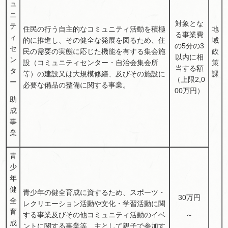
ュ
ニ
対象とな
テ
住民の行う自主的なコミュニティ活動を積極
地
る事業費
ィ
的に推進し、その健全な発展を図るため、住
域
の5分の3
セ
民の需要の実態に応じた機能を有する集会施
政
以内に相
ン
設（コミュニティセンター・自治会集会所
策
当する額
タ
等）の建設又は大規模修繕、及びその施設に
課
（上限2,0
ー
必要な備品の整備に関する事業。
00万円）
助
成
事
業
青
少
年
健
青少年の健全育成に資するため、スポーツ・
30万円
全
レクリエーション活動や文化・学習活動に関
育
～
する事業及びその他コミュニティ活動のイベ
成
ントに関する事業等、主として親子で参加す