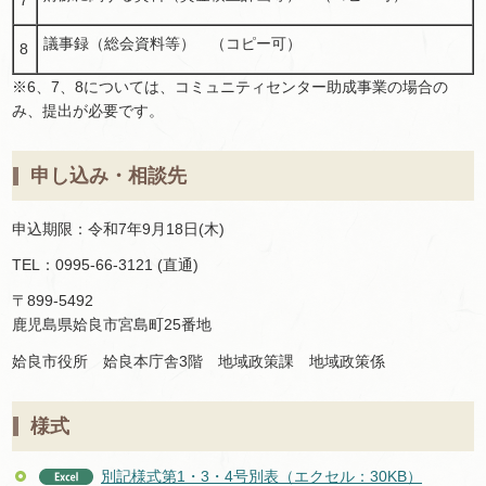
議事録（総会資料等） （コピー可）
8
※6、7、8については、コミュニティセンター助成事業の場合の
み、提出が必要です。
申し込み・相談先
申込期限：令和7年9月18日(木)
TEL：0995-66-3121 (直通)
〒899-5492
鹿児島県姶良市宮島町25番地
姶良市役所 姶良本庁舎3階 地域政策課 地域政策係
様式
別記様式第1・3・4号別表（エクセル：30KB）