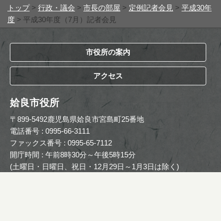
トップ
>
行政・議会
>
市長の部屋
>
定例記者会見
>
平成30年
度
> 平成30年度（7月）記者会見
市役所の案内
アクセス
姶良市役所
〒899-5492鹿児島県姶良市宮島町25番地
電話番号 : 0995-66-3111
ファックス番号 : 0995-65-7112
開庁時間 : 午前8時30分～午後5時15分
(土曜日・日曜日、祝日・12月29日～1月3日は除く)
Copyright © The Official Website of Aira City. All Rights
Reserved.