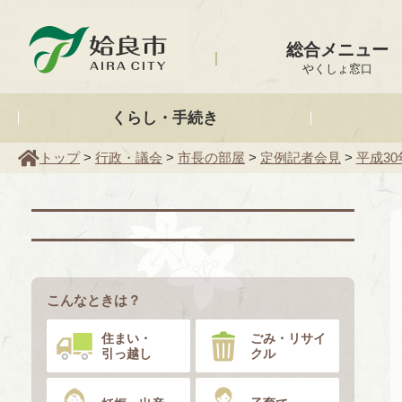
姶良市
総合メニュー
やくしょ窓口
くらし・手続き
トップ
>
行政・議会
>
市長の部屋
>
定例記者会見
>
平成30
こんなときは？
住まい・
ごみ・リサイ
引っ越し
クル