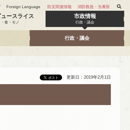
げ
Foreign Language
防災関連情報
消防救急・当番医
ビュースライス
市政情報
と・食・モノ
行政・議会
行政・議会
更新日：2019年2月1日