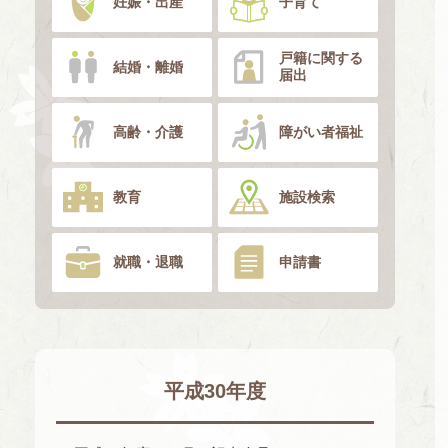
妊娠・出産
子育て
戸籍に関する
結婚・離婚
届出
高齢・介護
障がい者福祉
教育
施設検索
就職・退職
申請書
平成30年度