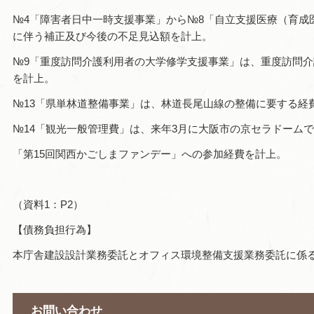
№4「障害者日中一時支援事業」から№8「自立支援医療（育成
に伴う補正及び今後の不足見込額を計上。
№9「重度訪問介護利用者の大学修学支援事業」は、重度訪問
を計上。
№13「県単林道整備事業」は、林道長尾山線の整備に要する経
№14「観光一般管理費」は、来年3月に大阪市の京セラドーム
「第15回関西かごしまファンデー」への参加経費を計上。
（資料1：P2）
【債務負担行為】
本庁舎建設設計業務委託とオフィス環境整備支援業務委託に係
お問い合わせ