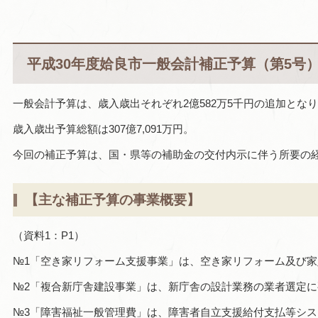
平成30年度姶良市一般会計補正予算（第5号
一般会計予算は、歳入歳出それぞれ2億582万5千円の追加とな
歳入歳出予算総額は307億7,091万円。
今回の補正予算は、国・県等の補助金の交付内示に伴う所要の
【主な補正予算の事業概要】
（資料1：P1）
№1「空き家リフォーム支援事業」は、空き家リフォーム及び
№2「複合新庁舎建設事業」は、新庁舎の設計業務の業者選定
№3「障害福祉一般管理費」は、障害者自立支援給付支払等シ