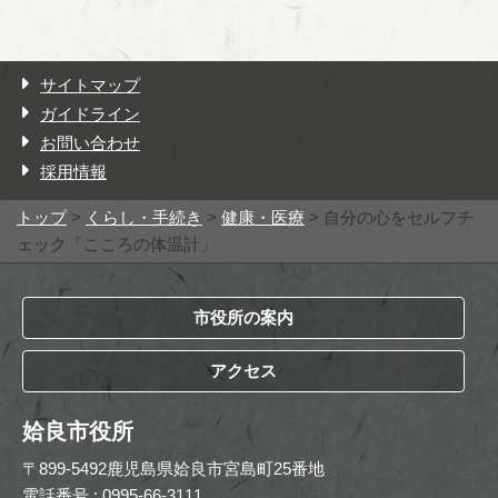
サイトマップ
ガイドライン
お問い合わせ
採用情報
トップ
>
くらし・手続き
>
健康・医療
> 自分の心をセルフチ
ェック「こころの体温計」
市役所の案内
アクセス
姶良市役所
〒899-5492鹿児島県姶良市宮島町25番地
電話番号 : 0995-66-3111