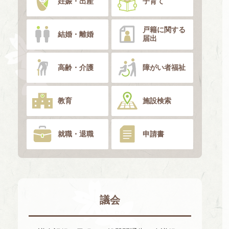
妊娠・出産
子育て
戸籍に関する
結婚・離婚
届出
高齢・介護
障がい者福祉
教育
施設検索
就職・退職
申請書
議会