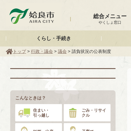
姶良市
総合メニュー
やくしょ窓口
くらし・手続き
トップ
>
行政・議会
>
議会
> 請負状況の公表制度
こんなときは？
住まい・
ごみ・リサイ
引っ越し
クル