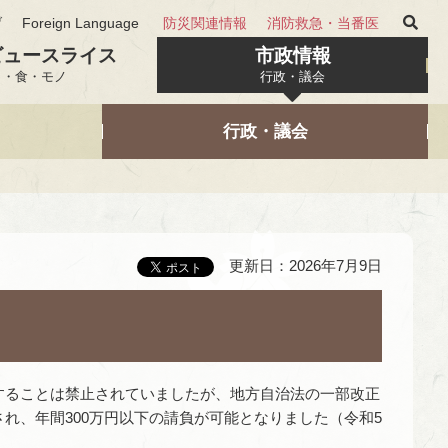
げ
Foreign Language
防災関連情報
消防救急・当番医
ビュースライス
市政情報
と・食・モノ
行政・議会
行政・議会
更新日：2026年7月9日
ることは禁止されていましたが、地方自治法の一部改正
れ、年間300万円以下の請負が可能となりました（令和5