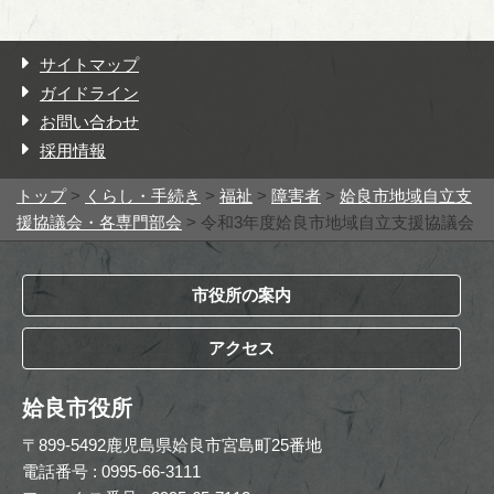
サイトマップ
ガイドライン
お問い合わせ
採用情報
トップ
>
くらし・手続き
>
福祉
>
障害者
>
姶良市地域自立支
援協議会・各専門部会
> 令和3年度姶良市地域自立支援協議会
市役所の案内
アクセス
姶良市役所
〒899-5492鹿児島県姶良市宮島町25番地
電話番号 : 0995-66-3111