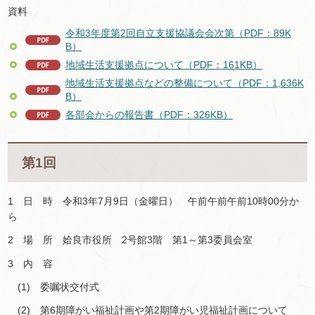
資料
令和3年度第2回自立支援協議会会次第（PDF：89K
B）
地域生活支援拠点について（PDF：161KB）
地域生活支援拠点などの整備について（PDF：1,636K
B）
各部会からの報告書（PDF：326KB）
第1回
1 日 時 令和3年7月9日（金曜日） 午前午前午前10時00分か
ら
2 場 所 姶良市役所 2号館3階 第1～第3委員会室
3 内 容
(1) 委嘱状交付式
(2) 第6期障がい福祉計画や第2期障がい児福祉計画について