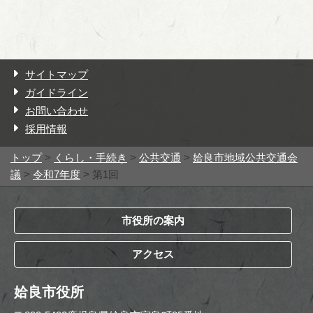
サイトマップ
ガイドライン
お問い合わせ
採用情報
トップ
>
くらし・手続き
>
公共交通
>
姶良市地域公共交通会
議
>
令和7年度
> 第1回
市役所の案内
アクセス
姶良市役所