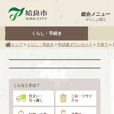
姶良市
総合メニュー
やくしょ窓口
くらし・手続き
トップ
>
くらし・手続き
>
申請書ダウンロード
>
子育て
>
こんなときは？
住まい・
ごみ・リサイ
引っ越し
クル