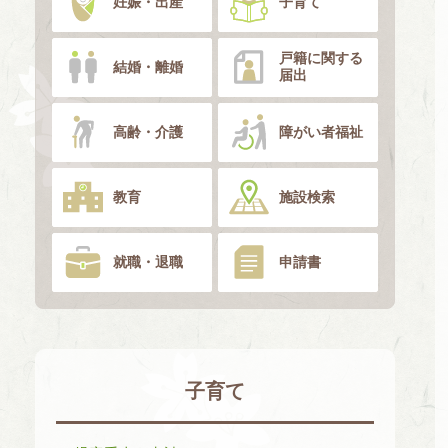
妊娠・出産
子育て
戸籍に関する
結婚・離婚
届出
高齢・介護
障がい者福祉
教育
施設検索
就職・退職
申請書
子育て