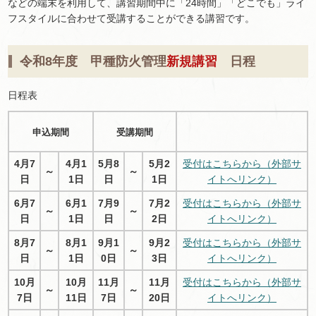
などの端末を利用して、講習期間中に「24時間」「どこでも」ライ
フスタイルに合わせて受講することができる講習です。
令和8年度 甲種防火管理
新規講習
日程
日程表
申込期間
受講期間
4月7
4月1
5月8
5月2
受付はこちらから（外部サ
～
～
日
1日
日
1日
イトへリンク）
6月7
6月1
7月9
7月2
受付はこちらから（外部サ
～
～
日
1日
日
2日
イトへリンク）
8月7
8月1
9月1
9月2
受付はこちらから（外部サ
～
～
日
1日
0日
3日
イトへリンク）
10月
10月
11月
11月
受付はこちらから（外部サ
～
～
7日
11日
7日
20日
イトへリンク）