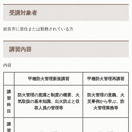
受講対象者
姶良市に居住または勤務されている方
講習内容
内容
甲種防火管理新規講習
甲種防火管理再講習
講
防火管理の意識と制度の概要、火
防火管理の意義、火
習
気取扱の基本知識、出火防止と収
災事例から学ぶ、防
科
容人員の管理等
火管理業務等
目
講
習