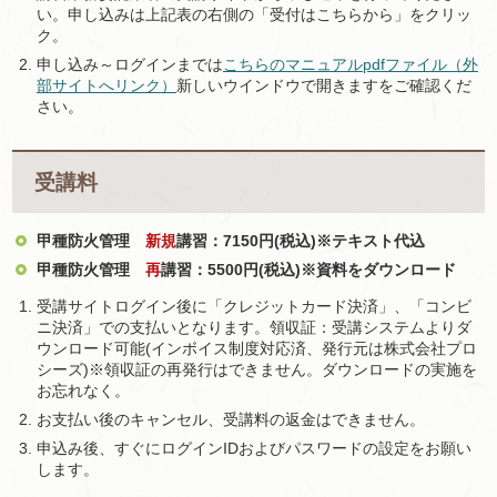
い。申し込みは上記表の右側の「受付はこちらから」をクリッ
ク。
申し込み～ログインまでは
こちらのマニュアルpdfファイル（外
部サイトへリンク）
新しいウインドウで開きますをご確認くだ
さい。
受講料
甲種防火管理
新規
講習：7150円(税込)※テキスト代込
甲種防火管理
再
講習：5500円(税込)※資料をダウンロード
受講サイトログイン後に「クレジットカード決済」、「コンビ
ニ決済」での支払いとなります。領収証：受講システムよりダ
ウンロード可能(インボイス制度対応済、発行元は株式会社プロ
シーズ)※領収証の再発行はできません。ダウンロードの実施を
お忘れなく。
お支払い後のキャンセル、受講料の返金はできません。
申込み後、すぐにログインIDおよびパスワードの設定をお願い
します。