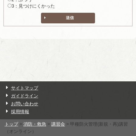
3：見つけにくかった
送信
サイトマップ
ガイドライン
お問い合わせ
採用情報
トップ
>
消防・救急
>
講習会
> 甲種防火管理(新規・再)講習
（オンライン）