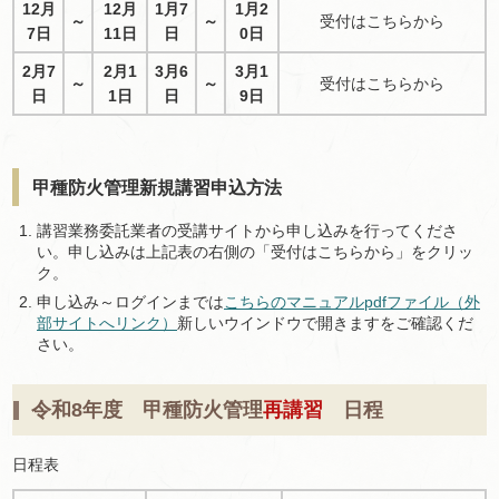
12月
12月
1月7
1月2
～
～
受付はこちらから
7日
11日
日
0日
2月7
2月1
3月6
3月1
～
～
受付はこちらから
日
1日
日
9日
甲種防火管理新規講習申込方法
講習業務委託業者の受講サイトから申し込みを行ってくださ
い。申し込みは上記表の右側の「受付はこちらから」をクリッ
ク。
申し込み～ログインまでは
こちらのマニュアルpdfファイル（外
部サイトへリンク）
新しいウインドウで開きますをご確認くだ
さい。
令和8年度 甲種防火管理
再講習
日程
日程表