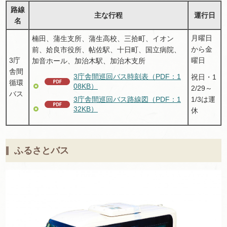
路線
主な行程
運行日
名
月曜日
楠田、蒲生支所、蒲生高校、三拾町、イオン
から金
前、姶良市役所、帖佐駅、十日町、国立病院、
3庁
曜日
加音ホール、加治木駅、加治木支所
舎間
3庁舎間巡回バス時刻表（PDF：1
祝日・1
循環
08KB）
2/29～
バス
1/3は運
3庁舎間巡回バス路線図（PDF：1
32KB）
休
ふるさとバス