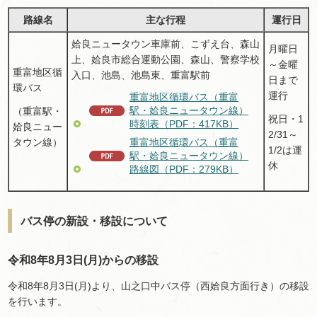
路線名
主な行程
運行日
姶良ニュータウン車庫前、こずえ台、森山
月曜日
上、姶良市総合運動公園、森山、警察学校
～金曜
重富地区循
入口、池島、池島東、重富駅前
日まで
環バス
運行
重富地区循環バス（重富
駅・姶良ニュータウン線）
（重富駅・
祝日・1
時刻表（PDF：417KB）
姶良ニュー
2/31～
タウン線）
重富地区循環バス（重富
1/2は運
駅・姶良ニュータウン線）
休
路線図（PDF：279KB）
バス停の新設・移設について
令和8年8月3日(月)からの移設
令和8年8月3日(月)より、山之口中バス停（西姶良方面行き）の移設
を行います。