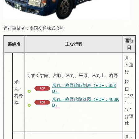
運行事業者：南国交通株式会社
運行
路線名
主な行程
日
月・
木運
行
くすくす館、宮脇、米丸、平原、米丸上、柊野
米
祝
米丸・柊野線時刻表（PDF：83K
丸・
日・
B）
柊野
12/3
米丸・柊野線路線図（PDF：488K
線
1～
B）
1/2
は運
休
月・