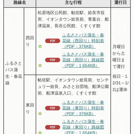
路線名
主な行程
運行日
松原地区公民館、帖佐駅、姶良市役
所、イオンタウン姶良前、青葉台、船
津温泉、長谷公民館、くすくす館
ふるさとバス蒲生・春
西回
花線（西回り）時刻表
り
（PDF：376KB）
月曜日
から土
ふるさとバス蒲生・春
曜日ま
花線（西回り）路線図
ふるさと
（PDF：1,654KB）
で運行
バス蒲
生・春花
祝日・1
帖佐駅、イオンタウン姶良前、センチ
線
2/31～1/
ュリー姶良、みさと台団地、船津公園
2は運休
前、船津温泉入口、くすくす館
ふるさとバス蒲生・春
東回
花線（東回り）時刻表
り
（PDF：376KB）
ふるさとバス蒲生・春
花線（東回り）路線図
（PDF：1,654KB）