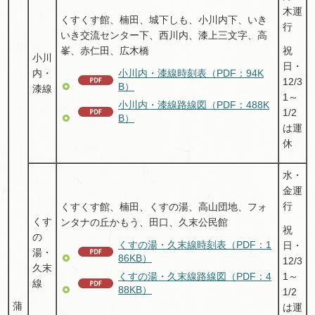
木運
くすくす館、楠田、城下しも、小川内下、いき
行
いき交流センター下、西川内、漆上三文字、高
祝
峯、赤仁田、広木橋
小川
日・
小川内・漆線時刻表（PDF：94K
内・
12/3
B）
漆線
1～
小川内・漆線路線図（PDF：488K
1/2
B）
は運
休
水・
金運
行
くすくす館、楠田、くすの湯、高山団地、フォ
くす
ンタナの丘かもう、田口、久末公民館
祝
の
くすの湯・久末線時刻表（PDF：1
日・
湯・
86KB）
12/3
久末
1～
くすの湯・久末線路線図（PDF：4
線
88KB）
1/2
蒲
は運