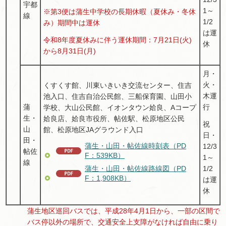
宇都
1～
※第3便は蒲生中学校の長期休暇（夏休み・冬休
線
1/2
み）期間中は運休
は運
令和8年度夏休みに伴う運休期間：7月21日(火)
休
から8月31日(月)
月・
火・
くすくす館、川東いきいき交流センター、住吉
木運
池入口、住吉自治公民館、三船保育園、山田小
蒲
行
学校、大山公民館、イオンタウン姶良、Aコープ
生・
姶良店、姶良市役所、帖佐駅、松原地区公民
祝
山
館、松原地区JAグラウンド入口
日・
田・
蒲生・山田・帖佐線時刻表（PD
12/3
帖佐
F：539KB）
1～
線
1/2
蒲生・山田・帖佐線路線図（PD
F：1,908KB）
は運
休
蒲生地区巡回バスでは、平成28年4月1日から、一部の区間で
バス停以外の場所で、交通安全上支障がなければ自由に乗り