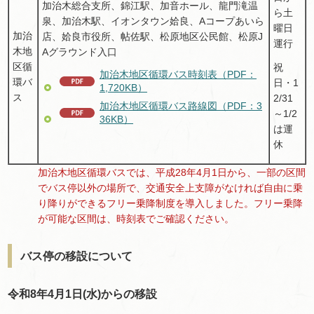
加治木総合支所、錦江駅、加音ホール、龍門滝温
ら土
泉、加治木駅、イオンタウン姶良、Aコープあいら
曜日
加治
店、姶良市役所、帖佐駅、松原地区公民館、松原J
運行
木地
Aグラウンド入口
区循
祝
加治木地区循環バス時刻表（PDF：
環バ
日・1
1,720KB）
ス
2/31
加治木地区循環バス路線図（PDF：3
～1/2
36KB）
は運
休
加治木地区循環バスでは、平成28年4月1日から、一部の区間
でバス停以外の場所で、交通安全上支障がなければ自由に乗
り降りができるフリー乗降制度を導入しました。フリー乗降
が可能な区間は、時刻表でご確認ください。
バス停の移設について
令和8年4月1日(水)からの移設