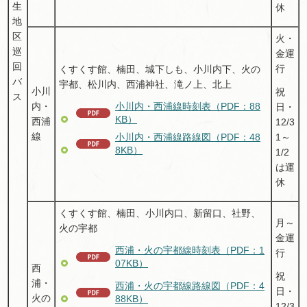
生
休
地
区
火・
巡
金運
回
行
くすくす館、楠田、城下しも、小川内下、火の
バ
宇都、松川内、西浦神社、滝ノ上、北上
小川
祝
ス
小川内・西浦線時刻表（PDF：88
内・
日・
KB）
西浦
12/3
線
1～
小川内・西浦線路線図（PDF：48
8KB）
1/2
は運
休
くすくす館、楠田、小川内口、新留口、社野、
月～
火の宇都
金運
西浦・火の宇都線時刻表（PDF：1
行
07KB）
西
祝
浦・
西浦・火の宇都線路線図（PDF：4
日・
火の
88KB）
12/3