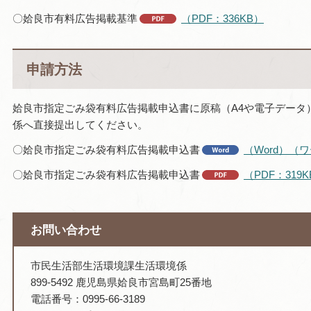
〇姶良市有料広告掲載基準
（PDF：336KB）
申請方法
姶良市指定ごみ袋有料広告掲載申込書に原稿（A4や電子データ
係へ直接提出してください。
〇姶良市指定ごみ袋有料広告掲載申込書
（Word）（ワ
〇姶良市指定ごみ袋有料広告掲載申込書
（PDF：319
お問い合わせ
市民生活部生活環境課生活環境係
899-5492 鹿児島県姶良市宮島町25番地
電話番号：0995-66-3189