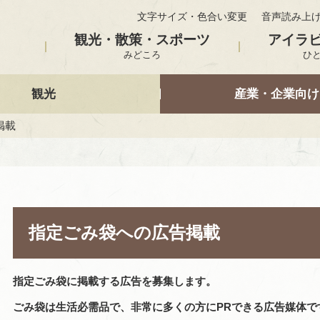
文字サイズ・色合い変更
音声読み上
観光・散策・スポーツ
アイラ
みどころ
ひ
観光
産業・企業向け
掲載
指定ごみ袋への広告掲載
指定ごみ袋に掲載する広告を募集します。
ごみ袋は生活必需品で、非常に多くの方にPRできる広告媒体で