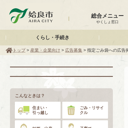
姶良市
総合メニュー
やくしょ窓口
くらし・手続き
トップ
>
産業・企業向け
>
広告募集
> 指定ごみ袋への広告
こんなときは？
住まい・
ごみ・リサイ
引っ越し
クル