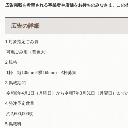
広告掲載を希望される事業者や店舗をお持ちのみなさま、この
広告の詳細
1.対象指定ごみ袋
可燃ごみ用（黄色大）
2.規格
1枠 縦135mm×横165mm、4枠募集
3.掲載期間
令和6年4月1日（月曜日）から令和7年3月31日（月曜日）ま
4.発注予定数量
約2,600,000枚
5.掲載料