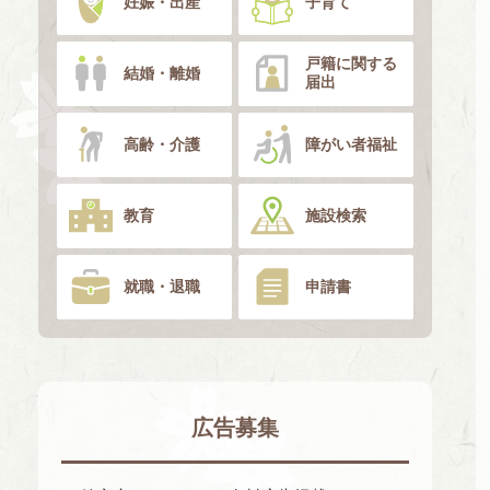
妊娠・出産
子育て
戸籍に関する
結婚・離婚
届出
高齢・介護
障がい者福祉
教育
施設検索
就職・退職
申請書
広告募集