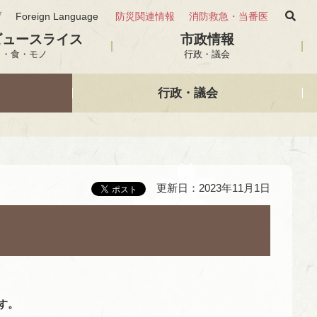
げ
Foreign Language
防災関連情報
消防救急・当番医
ビュースライス
市政情報
と・食・モノ
行政・議会
行政・議会
更新日：2023年11月1日
す。