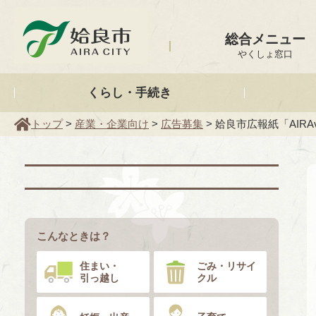
姶良市
総合メニュー
やくしょ窓口
くらし・手続き
トップ
>
産業・企業向け
>
広告募集
> 姶良市広報紙「AIRA
こんなときは？
住まい・
ごみ・リサイ
引っ越し
クル