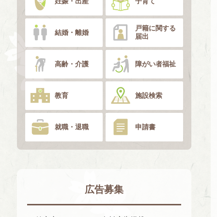
妊娠・出産
子育て
戸籍に関する
結婚・離婚
届出
高齢・介護
障がい者福祉
教育
施設検索
就職・退職
申請書
広告募集