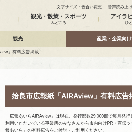
文字サイズ・色合い変更
音声読み上
観光・散策・スポーツ
アイラ
みどころ
ひ
観光
産業・企業向け
view」有料広告掲載
姶良市広報紙「AIRAview」有料広告
「広報あいらAIRAview」は現在、発行部数29,000部で毎
利用いただいている事業所のみなさんから市内向けPR・宣伝
報あいら」の有料広告をご検討・ご利用ください。