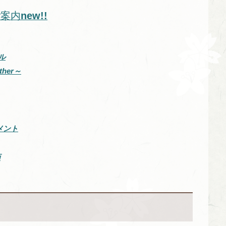
ご案内
new!!
ル
her～
メント
画