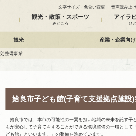
文字サイズ・色合い変更
音声読み上
観光・散策・スポーツ
アイラ
みどころ
ひ
観光
産業・企業向け
設)整備事業
姶良市子ども館(子育て支援拠点施設
姶
良市では、本市の可能性の一翼を担い地域の未来を託す子
もが安心して子育てをすることができる環境整備の一環として「(
ども館』といいます。」の整備を進めています。