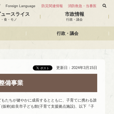
げ
Foreign Language
防災関連情報
消防救急・当番医
ビュースライス
市政情報
と・食・モノ
行政・議会
行政・議会
更新日：2024年3月15日
)整備事業
どもたちが健やかに成長するとともに、子育てに携わる誰
仮称)姶良市子ども館(子育て支援拠点施設)、以下『子