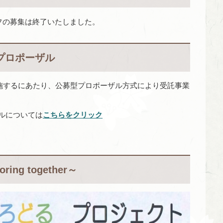
フの募集は終了いたしました。
プロポーザル
施するにあたり、
公募型プロポーザル方式により受託事業
ルについては
こちらをクリック
g together～