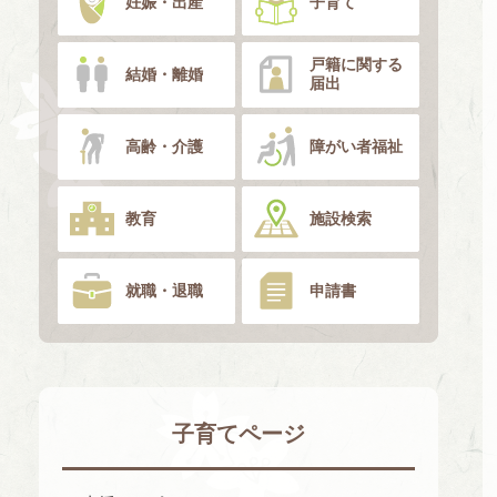
妊娠・出産
子育て
戸籍に関する
結婚・離婚
届出
高齢・介護
障がい者福祉
教育
施設検索
就職・退職
申請書
子育てページ