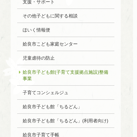
支援・サポート
その他子どもに関する相談
ほいく情報便
姶良市こども家庭センター
児童虐待の防止
姶良市子ども館(子育て支援拠点施設)整備
事業
子育てコンシェルジュ
姶良市子ども館「ちるどん」
姶良市子ども館「ちるどん」(利用者向け)
姶良市子育て手帳