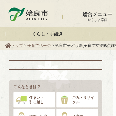
姶良市
総合メニュー
やくしょ窓口
くらし・手続き
トップ
>
子育てページ
> 姶良市子ども館(子育て支援拠点施
こんなときは？
住まい・
ごみ・リサイ
引っ越し
クル