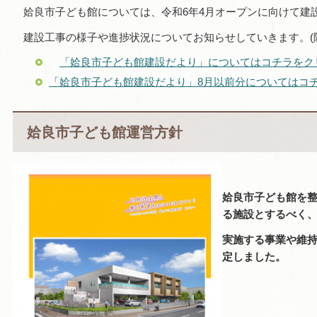
姶良
市子ども館については、令和6年4月オープンに向けて建
建設工事の様子や進捗状況についてお知らせしていきます。(
「姶良市子ども館建設だより」についてはコチラをク
「姶良市子ども館建設だより」8月以前分についてはコ
姶良市子ども館運営方針
姶良市子ども館を整
る施設とするべく
実施する事業や維
定しました。