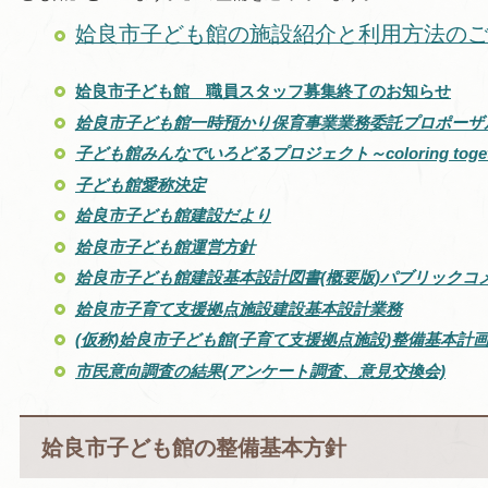
姶良市子ども館の施設紹介と利用方法の
姶良市子ども館 職員スタッフ募集終了のお知らせ
姶良市子ども館一時預かり保育事業業務委託プロポーザ
子ども館みんなでいろどるプロジェクト～coloring toget
子ども館愛称決定
姶良市子ども館建設だより
姶良市子ども館運営方針
姶良市子ども館建設基本設計図書(概要版)パブリックコ
姶良市子育て支援拠点施設建設基本設計業務
(仮称)姶良市子ども館(子育て支援拠点施設)整備基本計
市民意向調査の結果(アンケート調査、意見交換会)
姶良市子ども館の整備基本方針