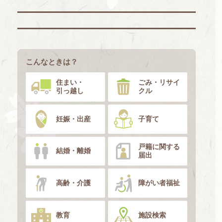
こんなときは？
住まい・
ごみ・リサイ
引っ越し
クル
妊娠・出産
子育て
戸籍に関する
結婚・離婚
届出
高齢・介護
障がい者福祉
教育
施設検索