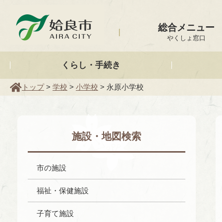
姶良市
総合メニュー
やくしょ窓口
くらし・手続き
トップ
>
学校
>
小学校
> 永原小学校
施設・地図検索
市の施設
福祉・保健施設
子育て施設