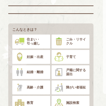
こんなときは？
住まい・
ごみ・リサイ
引っ越し
クル
妊娠・出産
子育て
戸籍に関する
結婚・離婚
届出
高齢・介護
障がい者福祉
教育
施設検索