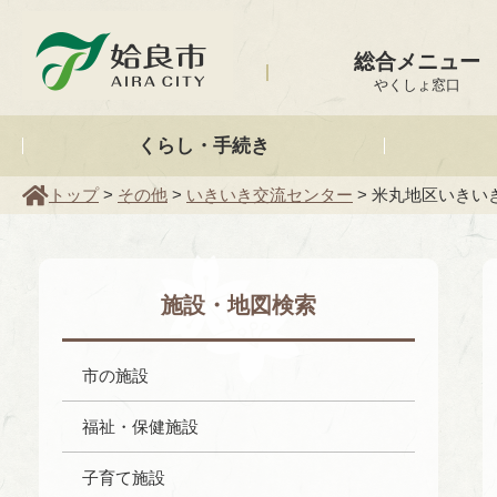
姶良市
総合メニュー
やくしょ窓口
くらし・手続き
トップ
>
その他
>
いきいき交流センター
> 米丸地区いきい
施設・地図検索
市の施設
福祉・保健施設
子育て施設