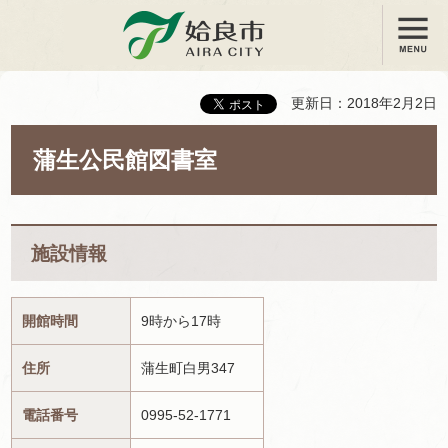
メニュー
姶良市
更新日：2018年2月2日
蒲生公民館図書室
施設情報
開館時間
9時から17時
住所
蒲生町白男347
電話番号
0995-52-1771