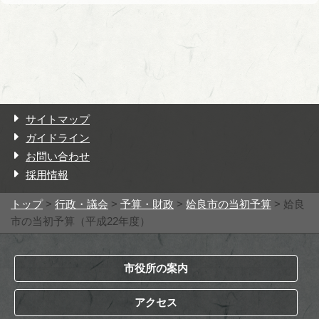
サイトマップ
ガイドライン
お問い合わせ
採用情報
トップ
>
行政・議会
>
予算・財政
>
姶良市の当初予算
> 姶良
市の当初予算（平成22年度）
市役所の案内
アクセス