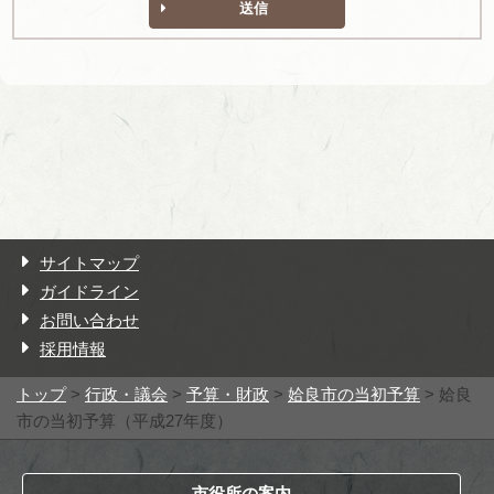
送信
サイトマップ
ガイドライン
お問い合わせ
採用情報
トップ
>
行政・議会
>
予算・財政
>
姶良市の当初予算
> 姶良
市の当初予算（平成27年度）
市役所の案内