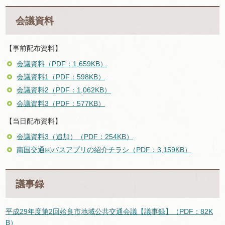
会議資料
【事前配布資料】
会議資料（PDF：1,659KB）
会議資料1（PDF：598KB）
会議資料2（PDF：1,062KB）
会議資料3（PDF：577KB）
【当日配布資料】
会議資料3（追加）（PDF：254KB）
南国交通㈱バスアプリの紹介チラシ（PDF：3,159KB）
議事録
平成29年度第2回姶良市地域公共交通会議【議事録】（PDF：82K
B）