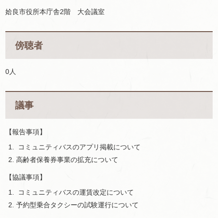
姶良市役所本庁舎2階
大
会議室
傍聴者
0人
議事
【報告事項】
コミュニティバスのアプリ掲載について
高齢者保養券事業の拡充について
【協議事項】
コミュニティバスの運賃改定について
予約型乗合タクシーの試験運行について