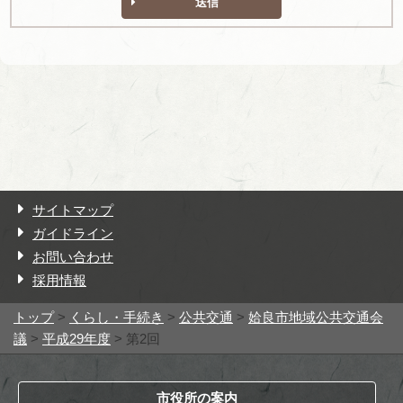
送信
サイトマップ
ガイドライン
お問い合わせ
採用情報
トップ
>
くらし・手続き
>
公共交通
>
姶良市地域公共交通会
議
>
平成29年度
> 第2回
市役所の案内