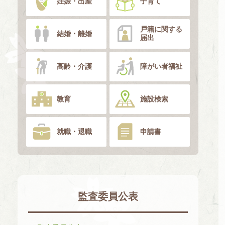
妊娠・出産
子育て
戸籍に関する
結婚・離婚
届出
高齢・介護
障がい者福祉
教育
施設検索
就職・退職
申請書
監査委員公表