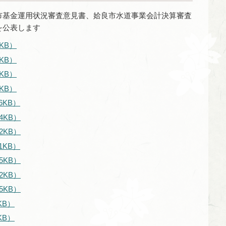
市基金運用状況審査意見書、姶良市水道事業会計決算審査
を公表します
KB）
KB）
KB）
KB）
6KB）
4KB）
2KB）
1KB）
5KB）
2KB）
5KB）
KB）
KB）