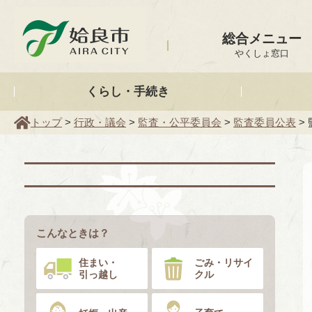
姶良市
総合メニュー
やくしょ窓口
くらし・手続き
トップ
>
行政・議会
>
監査・公平委員会
>
監査委員公表
>
こんなときは？
住まい・
ごみ・リサイ
引っ越し
クル