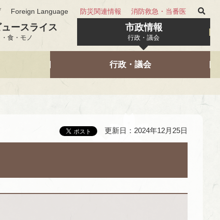
げ
Foreign Language
防災関連情報
消防救急・当番医
ビュースライス
市政情報
と・食・モノ
行政・議会
行政・議会
更新日：2024年12月25日