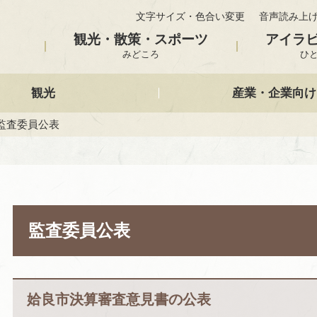
文字サイズ・色合い変更
音声読み上
観光・散策・スポーツ
アイラ
みどころ
ひ
観光
産業・企業向け
 監査委員公表
監査委員公表
姶良市決算審査意見書の公表