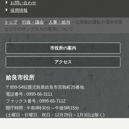
お問い合わせ
採用情報
トップ
>
行政・議会
>
人事・給与
> 公用車の運転や屋外作業
などでのサングラスの着用について
市役所の案内
アクセス
姶良市役所
〒899-5492鹿児島県姶良市宮島町25番地
電話番号 : 0995-66-3111
ファックス番号 : 0995-65-7112
開庁時間 : 午前8時30分～午後5時15分
(土曜日・日曜日、祝日・12月29日～1月3日は除く)
Copyright © The Official Website of Aira City. All Rights