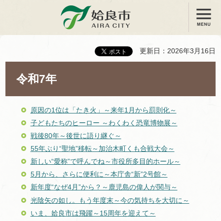
メニュー
姶良市
更新日：2026年3月16日
令和7年
原因の1位は「たき火」～来年1月から罰則化～
子どもたちのヒーロー ～わくわく恐竜博物展～
戦後80年～後世に語り継ぐ～
55年ぶり“聖地”移転～加治木町くも合戦大会～
新しい“愛称”で呼んでね～市役所多目的ホール～
5月から、さらに便利に～本庁舎“新”2号館～
新年度“なぜ4月”から？～鹿児島の偉人が関与～
光陰矢の如し。もう年度末～今の気持ちを大切に～
いま、姶良市は飛躍～15周年を迎えて～