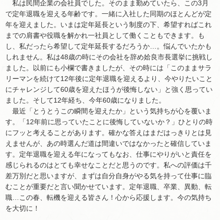
私は民間企業の会社員でした。そのまま勤めていたら、この3月
で定年退職を迎える年齢です。一緒に入社した同期のほとんどが定
年を迎えました。いまは定年延長という制度の下、希望すればこれ
までの肩書や役職を解かれ一社員として働くこともできます。も
し、私だったら希望して定年延長するだろうか…。悩んでいたかも
しれません。私は48歳の時にその会社を辞め姶良市長選挙に挑戦し
ました。以前にも小欄で書きましたが、その時には「このままサラ
リーマンを続けて12年後に定年退職を迎えるより、今やりたいこと
にチャレンジして60歳を迎えたほうが後悔しない」と強く思ってい
ました。そして12年経ち、今年60歳になりました。
最近「とうとうこの瞬間を迎えたか」という気持ちが心を覆いま
す。「12年前に思っていたことに後悔していないか？」ひとりの時
にフッと考えることがあります。確かな答えはまだはっきりとは見
えませんが、あの時選んだ道は間違いではなかったと確信していま
す。定年退職を迎える年になってもなお、仕事にやりがいと責任を
感じられるのはとても幸せなことだと思うのです。私への評価は千
差万別だと思いますが、まずは自分自身がやる気を持って仕事に臨
むことが重要だと言い聞かせています。定年退職、卒業、異動、転
職…この春、転機を迎える皆さん！心から応援します。今の気持ち
を大切に！