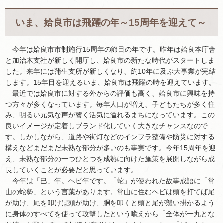
いま、姶良市は飛躍の年～15周年を迎えて～
今年は姶良市市制施行15周年の節目の年です。昨年は姶良本庁舎
と加治木支社が新しく開庁し、姶良市の新たな時代がスタートしま
した。来年には蒲生支所が新しくなり、約10年に及ぶ大事業が完結
します。15年目を迎えるいま、姶良市は飛躍の時を迎えています。
最近では姶良市に対する外からの評価も高く、姶良市に興味を持
つ方々が多くなっています。毎年人口が増え、子どもたちが多く住
み、明るい元気な声が響く活気に溢れるまちになっています。この
良いイメージが定着しブランド化していく大きなチャンスなので
す。しかしながら、道路や街灯などのインフラ整備や防災に対する
構えなどまだまだ未熟な部分が多いのも事実です。今年15周年を迎
え、未熟な部分の一つひとつを成熟に向けた施策を展開しながら成
長していくことが必要だと思っています。
今年は「巳」年。ヘビ年です。「蛇」が使われた故事成語に「常
山の蛇勢」という言葉があります。常山に住むヘビは頭を打てば尾
が助け、尾を叩けば頭が助け、胴を叩くと頭と尾が襲い掛かるよう
に身体のすべてを使って攻撃したという喩えから「全体が一丸とな