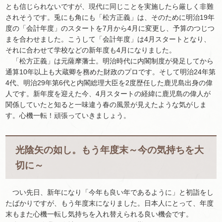
とも信じられないですが、現代に同じことを実施したら厳しく非難
されそうです。兎にも角にも「松方正義」は、そのために明治19年
度の「会計年度」のスタートを7月から4月に変更し、予算のつじつ
まを合わせました。こうして「会計年度」は4月スタートとなり、
それに合わせて学校などの新年度も4月になりました。
「松方正義」は元薩摩藩士。明治時代に内閣制度が発足してから
通算10年以上も大蔵卿を務めた財政のプロです。そして明治24年第
4代、明治29年第6代と内閣総理大臣を2度歴任した鹿児島出身の偉
人です。新年度を迎えた今、4月スタートの経緯に鹿児島の偉人が
関係していたと知ると一味違う春の風景が見えたような気がしま
す。心機一転！頑張っていきましょう。
光陰矢の如し。もう年度末～今の気持ちを大
切に～
つい先日、新年になり「今年も良い年であるように」と初詣をし
たばかりですが、もう年度末になりました。日本人にとって、年度
末もまた心機一転し気持ちを入れ替えられる良い機会です。