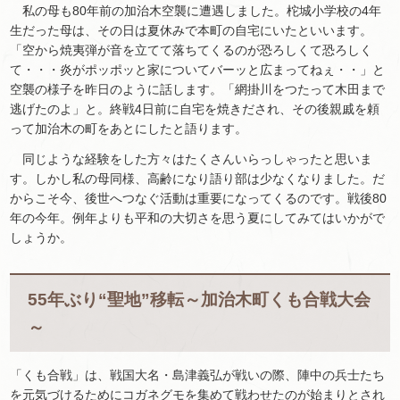
私の母も80年前の加治木空襲に遭遇しました。柁城小学校の4年
生だった母は、その日は夏休みで本町の自宅にいたといいます。
「空から焼夷弾が音を立てて落ちてくるのが恐ろしくて恐ろしく
て・・・炎がポッポッと家についてバーッと広まってねぇ・・」と
空襲の様子を昨日のように話します。「網掛川をつたって木田まで
逃げたのよ」と。終戦4日前に自宅を焼きだされ、その後親戚を頼
って加治木の町をあとにしたと語ります。
同じような経験をした方々はたくさんいらっしゃったと思いま
す。しかし私の母同様、高齢になり語り部は少なくなりました。だ
からこそ今、後世へつなぐ活動は重要になってくるのです。戦後80
年の今年。例年よりも平和の大切さを思う夏にしてみてはいかがで
しょうか。
55年ぶり“聖地”移転～加治木町くも合戦大会
～
「くも合戦」は、戦国大名・島津義弘が戦いの際、陣中の兵士たち
を元気づけるためにコガネグモを集めて戦わせたのが始まりとされ