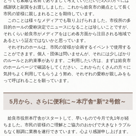
とっても素敵な名前でありまして考えていただいた3人の方々には
感謝状と副賞をお渡ししました。これから姶良市の拠点として長く
市民の皆様に親しまれることを期待しています。
このことは様々なメディアでも取り上げられました。市役所の多
目的ホールの愛称決定でニュースになることは珍しいことですが、
それくらい姶良市がメディアをはじめ各方面から注目される地域で
あるという証左ではないかと思っています。
それぞれのホールは、市民の皆様が企画するイベントで使用する
ことができます。個人・団体は問いませんが、それには少しばかり
のルールとお約束事があります。ご利用したい方は、まずは姶良市
のホームページで確認をしてください。これからたくさんの方々に
気持ちよく利用してもらうよう努め、それぞれの愛称が親しみをも
って呼ばれることを願っています。
5月から、さらに便利に～本庁舎“新”2号館～
姶良市役所本庁舎がスタートして、早いもので今月で丸1年が経
ちました。市民の皆様のご理解とご協力のおかげで大きなトラブル
もなく順調に業務を遂行できています。心より感謝申し上げます。