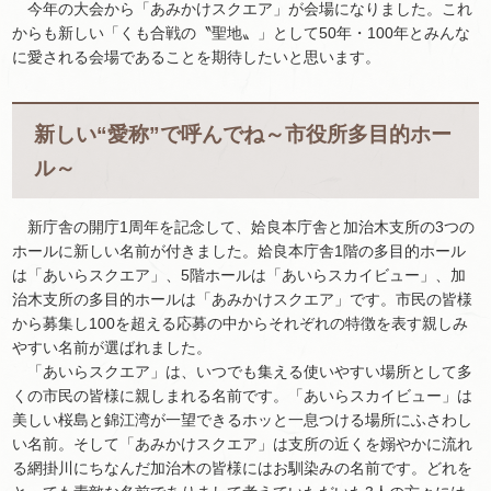
今年の大会から「あみかけスクエア」が会場になりました。これ
からも新しい「くも合戦の〝聖地〟」として50年・100年とみんな
に愛される会場であることを期待したいと思います。
新しい“愛称”で呼んでね～市役所多目的ホー
ル～
新庁舎の開庁1周年を記念して、姶良本庁舎と加治木支所の3つの
ホールに新しい名前が付きました。姶良本庁舎1階の多目的ホール
は「あいらスクエア」、5階ホールは「あいらスカイビュー」、加
治木支所の多目的ホールは「あみかけスクエア」です。市民の皆様
から募集し100を超える応募の中からそれぞれの特徴を表す親しみ
やすい名前が選ばれました。
「あいらスクエア」は、いつでも集える使いやすい場所として多
くの市民の皆様に親しまれる名前です。「あいらスカイビュー」は
美しい桜島と錦江湾が一望できるホッと一息つける場所にふさわし
い名前。そして「あみかけスクエア」は支所の近くを嫋やかに流れ
る網掛川にちなんだ加治木の皆様にはお馴染みの名前です。どれを