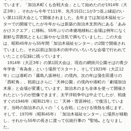
ています。「加治木町くも合戦大会」として始めたのが1914年（大
正3年）。それから今年で111年。先月15日に1が3つ並ぶ縁起のい
い第111回大会として開催されました。去年までは加治木福祉セン
ターでの開催でしたが今年からは新築の加治木支所内にある「あみ
かけスクエア」に移転。55年ぶりの本拠地移転に会場は例年になく
新鮮な雰囲気とともに賑やかな活気で満ちていました。この大会
は、昭和45年から55年間「加治木福祉センター」の2階で開催され
ていました。それ以前は加治木の街中のいろいろな会場で行われて
いたことが記録に残っています。
1914年（大正3年）の第1回大会は、現在の網掛川公園そばの青少
年学舎「有為舎」という場所でスタート。そして1923年（大正12
年）には港町の「霧島八坂神社」の境内。次の年は蒲生田通りの
「西町角」。戦前はさらに「天神公園」の境内や港町の「劇場加治
木座」と会場が変遷しています。加治木のまち全体を使って開催さ
れたというのが想像できます。太平洋戦争中は中止でしたが、戦後
すぐの1946年（昭和21年）に「天神・菅原神社」で復活していま
す。当時の加治木の人々の「くも合戦」にかける情熱を感じます。
そして、1970年（昭和45年）「加治木福祉センター」に場所が移動
し、それから55年の長きに渡って伝統行事の〝聖地〟となりまし
た。