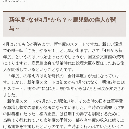
新年度“なぜ4月”から？～鹿児島の偉人が関
与～
4月はとても心が弾みます。新年度のスタートですね。新しい環境
で心機一転「さあ、やるぞ！」と元気が出ます。さて「4月から新
年度」というのはいつ始まったのでしょうか。国立公文書館の資料
によりますと、鹿児島出身で明治時代に総理大臣を歴任したある偉
人が関係しているということなんです。
「年度」の考え方は明治時代の「会計年度」が元になっていま
す。しかし、新年度スタートは初めから4月ではなく、明治2年に10
月スタート。明治6年には1月。明治8年からは7月と何度か変更され
ました。
新年度スタートが7月だった明治17年。その当時の日本は軍事費
が激増し収支の悪化が顕著になっていました。当時の大蔵卿（現在
の財務相）だった「松方正義」は任期中の赤字を削減するために、
当時よく行われていた次年度の予算の一部を今年度の収入に繰り上
げる施策を実施したというのです。当時よく行われていたというこ