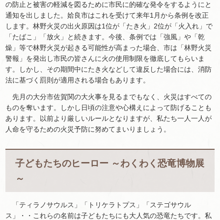
の防止と被害の軽減を図るために市民に的確な発令をするようにと
通知を出しました。姶良市はこれを受けて来年1月から条例を改正
します。林野火災の出火原因は1位が「たき火」2位が「火入れ」で
「たばこ」「放火」と続きます。今後、条例では「強風」や「乾
燥」等で林野火災が起きる可能性が高まった場合、市は「林野火災
警報」を発出し市民の皆さんに火の使用制限を徹底してもらいま
す。しかし、その期間中にたき火などして違反した場合には、消防
法に基づく罰則が適用される場合もあります。
先月の大分市佐賀関の大火事を見るまでもなく、火災はすべての
ものを奪います。しかし日頃の注意や心構えによって防げることも
あります。以前より厳しいルールとなりますが、私たち一人一人が
人命を守るための火災予防に努めてまいりましょう。
子どもたちのヒーロー ～わくわく恐竜博物展
～
「ティラノサウルス」「トリケラトプス」「ステゴサウル
ス」・・これらの名前は子どもたちにも大人気の恐竜たちです。私