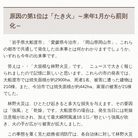
原因の第1位は「たき火」～来年1月から罰則
化～
「岩手県大船渡市」「愛媛県今治市」「岡山県岡山市」。これら
の都市で共通して発生した出来事とは何かわかりますでしょうか。
いずれも今年の出来事です。
答えは・・「大規模な林野火災」です。 ニュースで大きく報じ
られましたので記憶に新しいと思います。これらの市の発表では、
大船渡市では焼失面積が約2900ha、死者1名、被害に遭った建物は
210棟。また、今治市では焼失面積が約442ha、家屋の被害が21棟
でした。
林野火災は、ひとたび起きると多大な損失を与えます。その要因
は「強風」と「乾燥」です。大船渡市の場合は、発生当日には乾燥
注意報が出され、加えて最大瞬間風速18.1㍍／秒という強風が吹
き、火の手が広がり被害が拡大しました。
この事態を重く見た総務省消防庁は、各自治体に対して林野火災