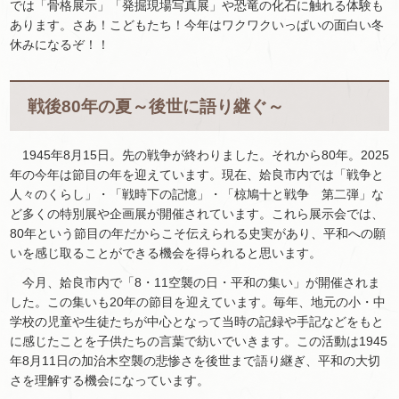
では「骨格展示」「発掘現場写真展」や恐竜の化石に触れる体験も
あります。さあ！こどもたち！今年はワクワクいっぱいの面白い冬
休みになるぞ！！
戦後80年の夏～後世に語り継ぐ～
1945年8月15日。先の戦争が終わりました。それから80年。2025
年の今年は節目の年を迎えています。現在、姶良市内では「戦争と
人々のくらし」・「戦時下の記憶」・「椋鳩十と戦争 第二弾」な
ど多くの特別展や企画展が開催されています。これら展示会では、
80年という節目の年だからこそ伝えられる史実があり、平和への願
いを感じ取ることができる機会を得られると思います。
今月、姶良市内で「8・11空襲の日・平和の集い」が開催されま
した。この集いも20年の節目を迎えています。毎年、地元の小・中
学校の児童や生徒たちが中心となって当時の記録や手記などをもと
に感じたことを子供たちの言葉で紡いでいきます。この活動は1945
年8月11日の加治木空襲の悲惨さを後世まで語り継ぎ、平和の大切
さを理解する機会になっています。