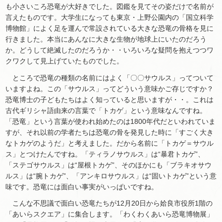
も小さいころ恐竜が大好きでした。図鑑を見てその姿だけで名前が
言えたものです。大学生になっても東京・上野公園内の「国立科学
博物館」によく足を運んで常設されている大きな恐竜の骨格を見に
行きました。本当にあんなに大きな生物が地球上にいたのだろう
か。どうして絶滅したのだろうか・・いろいろな疑問を抱えつつワ
クワクして見上げていたものでした。
ところで恐竜の種類の名前にはよく「〇〇サウルス」ってついて
いますよね。この「サウルス」ってどういう意味かご存じですか？
恐竜博士の子どもたちはよく知っていると思いますが・・。これは
古代ギリシャ語由来の言葉で「トカゲ」という意味なんですね。
「恐竜」という言葉が使われ始めたのは1800年代だといわれていま
すが、それ以前の学者たちは恐竜の骨を発見した時に「すごく大き
なトカゲのようだ」と考えました。だから名前に「トカゲ＝サウル
ス」とつけたんですね。「ティラノサウルス」は“暴君トカゲ”、
「ステゴサウルス」は“屋根トカゲ”、そのほかにも「ブラキオサウ
ルス」は“腕トカゲ”、「アンキロサウルス」は“固いトカゲ”という意
味です。恐竜には面白い事実がいっぱいですね。
こんな不思議で面白い恐竜たちが12月20日から姶良市役所1階の
「あいらスクエア」に集合します。「わくわくあいら恐竜博物展」