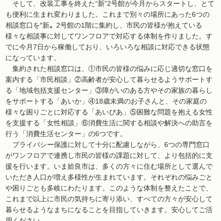
そして、改装工事を終えた“新”2号館が今月からスタートし、とて
も便利に生まれ変わりました。これまで別々の場所にあった6つの
相談窓口を″新〟2号館の1階に集約し、市民の皆様が抱えている
様々な相談事に対してワンフロアで対応する体制を作りました。す
でに今月7日から稼働しており、いろいろな相談に対応できる状態
になっています。
集約された相談窓口は、①市民の皆様の悩みに応じ適切な窓口を
案内する「市民相談」②高齢者が安心して暮らせるようサポートす
る「地域包括支援センター」③障がいのある方やその家族の暮らし
をサポートする「あいか」④18歳未満のお子さんと、その家庭の
様々な困りごとに対応する「あいぴあ」⑤困難な問題を抱える女性
を支援する「女性相談」⑥消費生活に関する相談や解決への助言を
行う「消費生活センター」の6つです。
プライバシー保護に対して十分に配慮しながら、6つの専門窓口
がワンフロアで連携し市民の皆様の課題に対して、より包括的に支
援を行います。いま姶良市は、多くの方々に住む場所として選んで
いただき人口が増え多様性が生まれています。それぞれの悩みごと
や困りごとも多岐にわたります。このような体制を整えたことで、
これまで以上に市民の気持ちに寄り添い、すべての方々が安心して
暮らせるようなまちになることを目指していきます。安心してご活
用ください。