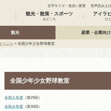
文字サイズ・色合い変更
音声読み上
観光・散策・スポーツ
アイラ
みどころ
ひ
観光
産業・企業向け
イベント
> 全国少年少女野球教室
全国少年少女野球教室
令和５年度
（第29回）
令和６年度
（第30回）