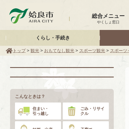
姶良市
総合メニュー
やくしょ窓口
くらし・手続き
トップ
>
観光
>
おもてなし観光
>
スポーツ観光
>
スポーツ
こんなときは？
住まい・
ごみ・リサイ
引っ越し
クル