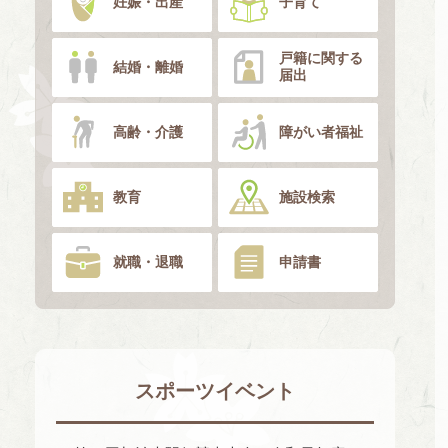
妊娠・出産
子育て
戸籍に関する
結婚・離婚
届出
高齢・介護
障がい者福祉
教育
施設検索
就職・退職
申請書
スポーツイベント